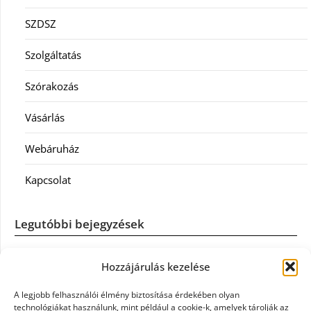
SZDSZ
Szolgáltatás
Szórakozás
Vásárlás
Webáruház
Kapcsolat
Legutóbbi bejegyzések
Casco szélvédőcsere: mikor éri meg a biztosítást igénybe
Hozzájárulás kezelése
venni?
A legjobb felhasználói élmény biztosítása érdekében olyan
Könyvelés: mikor érdemes könyvelőt váltani?
technológiákat használunk, mint például a cookie-k, amelyek tárolják az