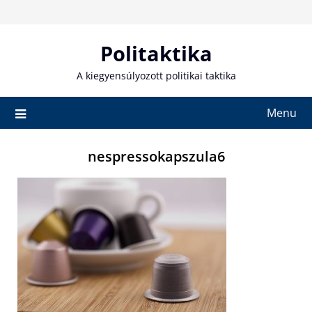
Skip
to
content
Politaktika
A kiegyensúlyozott politikai taktika
Menu
nespressokapszula6