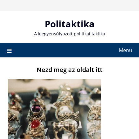
Skip
to
content
Politaktika
A kiegyensúlyozott politikai taktika
Menu
Nezd meg az oldalt itt