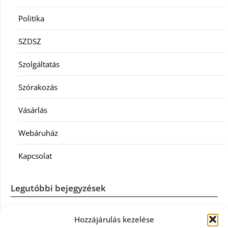
Politika
SZDSZ
Szolgáltatás
Szórakozás
Vásárlás
Webáruház
Kapcsolat
Legutóbbi bejegyzések
Casco szélvédőcsere: mikor éri meg a biztosítást igénybe
Hozzájárulás kezelése
venni?