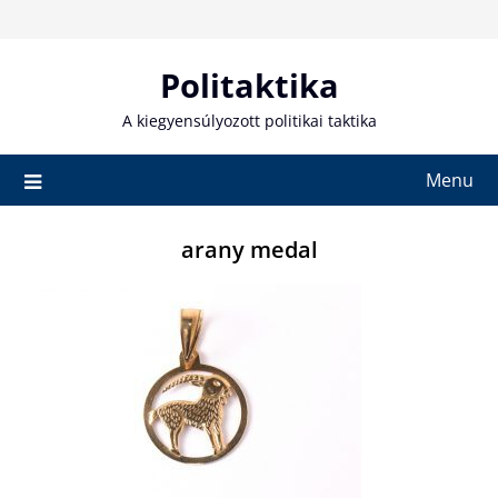
Skip
to
content
Politaktika
A kiegyensúlyozott politikai taktika
Menu
arany medal