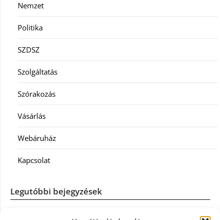
Nemzet
Politika
SZDSZ
Szolgáltatás
Szórakozás
Vásárlás
Webáruház
Kapcsolat
Legutóbbi bejegyzések
Casco szélvédőcsere: mikor éri meg a biztosítást igénybe