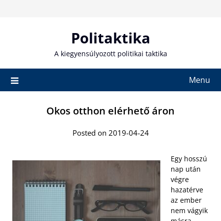
Skip
to
content
Politaktika
A kiegyensúlyozott politikai taktika
Menu
Okos otthon elérhető áron
Posted on 2019-04-24
Egy hosszú
nap után
végre
hazatérve
az ember
nem vágyik
másra,