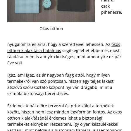
csak
pihenésre,
Okos otthon
nyugalomra és arra, hogy a szeretteivel lehessen. Az
okos
otthon kialakítása hatalmas
segítség lehet ebben és most
ráadásul nem is annyira költséges, mint amennyire ez pár
éve volt.
Igaz, ami igaz, az ár nagyban függ attól, hogy milyen
termékekről van szó pontosan, hiszen egy teljes lakást
átszövő szórakoztató központ nyilván drágább, mint a
szimpla biztonsági berendezés.
Érdemes tehát előre tervezni és priorizálni a termékek
között, hiszen nem lesz minden egyformán fontos. Az okos
otthon kialakításánál érdemes lehet a biztonsági
termékeket előnyben részesíteni, így olyan készülékekkel
kezdeni, mint például a biztonsági kamera, a szénmonoxid