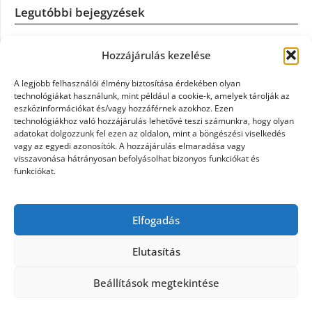
Legutóbbi bejegyzések
Casco szélvédőcsere: mikor éri meg a biztosítást igénybe
Hozzájárulás kezelése
venni?
A legjobb felhasználói élmény biztosítása érdekében olyan
Könyvelés: mikor érdemes könyvelőt váltani?
technológiákat használunk, mint például a cookie-k, amelyek tárolják az
eszközinformációkat és/vagy hozzáférnek azokhoz. Ezen
technológiákhoz való hozzájárulás lehetővé teszi számunkra, hogy olyan
Szövetkezeti jog: miért elengedhetetlen a szakszerű jogi
adatokat dolgozzunk fel ezen az oldalon, mint a böngészési viselkedés
háttér a biztonságos működéshez
vagy az egyedi azonosítók. A hozzájárulás elmaradása vagy
visszavonása hátrányosan befolyásolhat bizonyos funkciókat és
funkciókat.
Munkajogi ügyvéd: miért nem érdemes várni a jogi
segítséggel
Elfogadás
Tüll anyag: elegancia és sokoldalúság a Szakatex
kínálatában
Elutasítás
Beállítások megtekintése
©2026 Politaktika
| Design:
Newspaperly WordPress