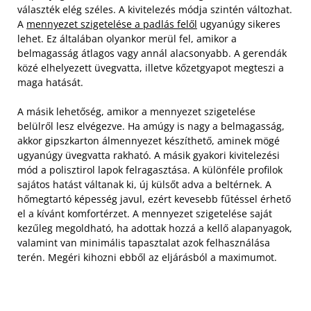
választék elég széles. A kivitelezés módja szintén változhat.
A
mennyezet szigetelése a padlás felől
ugyanúgy sikeres
lehet. Ez általában olyankor merül fel, amikor a
belmagasság átlagos vagy annál alacsonyabb. A gerendák
közé elhelyezett üvegvatta, illetve kőzetgyapot megteszi a
maga hatását.
A másik lehetőség, amikor a mennyezet szigetelése
belülről lesz elvégezve. Ha amúgy is nagy a belmagasság,
akkor gipszkarton álmennyezet készíthető, aminek mögé
ugyanúgy üvegvatta rakható. A másik gyakori kivitelezési
mód a polisztirol lapok felragasztása. A különféle profilok
sajátos hatást váltanak ki, új külsőt adva a beltérnek. A
hőmegtartó képesség javul, ezért kevesebb fűtéssel érhető
el a kívánt komfortérzet. A mennyezet szigetelése saját
kezűleg megoldható, ha adottak hozzá a kellő alapanyagok,
valamint van minimális tapasztalat azok felhasználása
terén. Megéri kihozni ebből az eljárásból a maximumot.