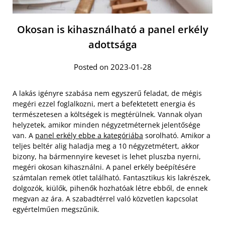
Okosan is kihasználható a panel erkély
adottsága
Posted on 2023-01-28
A lakás igényre szabása nem egyszerű feladat, de mégis
megéri ezzel foglalkozni, mert a befektetett energia és
természetesen a költségek is megtérülnek. Vannak olyan
helyzetek, amikor minden négyzetméternek jelentősége
van. A
panel erkély ebbe a kategóriába
sorolható. Amikor a
teljes beltér alig haladja meg a 10 négyzetmétert, akkor
bizony, ha bármennyire keveset is lehet pluszba nyerni,
megéri okosan kihasználni. A panel erkély beépítésére
számtalan remek ötlet található. Fantasztikus kis lakrészek,
dolgozók, kiülők, pihenők hozhatóak létre ebből, de ennek
megvan az ára. A szabadtérrel való közvetlen kapcsolat
egyértelműen megszűnik.