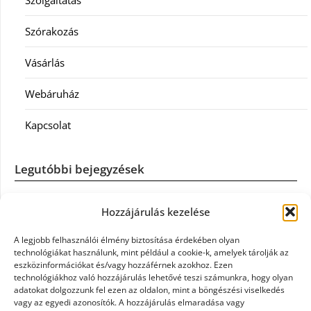
Szolgáltatás
Szórakozás
Vásárlás
Webáruház
Kapcsolat
Legutóbbi bejegyzések
Casco szélvédőcsere: mikor éri meg a biztosítást igénybe
Hozzájárulás kezelése
venni?
A legjobb felhasználói élmény biztosítása érdekében olyan
Könyvelés: mikor érdemes könyvelőt váltani?
technológiákat használunk, mint például a cookie-k, amelyek tárolják az
eszközinformációkat és/vagy hozzáférnek azokhoz. Ezen
technológiákhoz való hozzájárulás lehetővé teszi számunkra, hogy olyan
Szövetkezeti jog: miért elengedhetetlen a szakszerű jogi
adatokat dolgozzunk fel ezen az oldalon, mint a böngészési viselkedés
háttér a biztonságos működéshez
vagy az egyedi azonosítók. A hozzájárulás elmaradása vagy