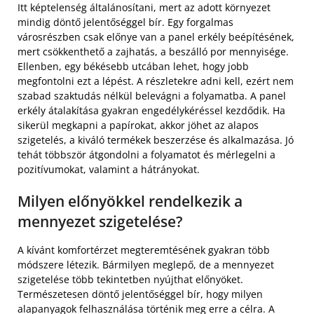
Itt képtelenség általánosítani, mert az adott környezet
mindig döntő jelentőséggel bír. Egy forgalmas
városrészben csak előnye van a panel erkély beépítésének,
mert csökkenthető a zajhatás, a beszálló por mennyisége.
Ellenben, egy békésebb utcában lehet, hogy jobb
megfontolni ezt a lépést. A részletekre adni kell, ezért nem
szabad szaktudás nélkül belevágni a folyamatba. A panel
erkély átalakítása gyakran engedélykéréssel kezdődik. Ha
sikerül megkapni a papírokat, akkor jöhet az alapos
szigetelés, a kiváló termékek beszerzése és alkalmazása. Jó
tehát többször átgondolni a folyamatot és mérlegelni a
pozitívumokat, valamint a hátrányokat.
Milyen előnyökkel rendelkezik a
mennyezet szigetelése?
A kívánt komfortérzet megteremtésének gyakran több
módszere létezik. Bármilyen meglepő, de a mennyezet
szigetelése több tekintetben nyújthat előnyöket.
Természetesen döntő jelentőséggel bír, hogy milyen
alapanyagok felhasználása történik meg erre a célra. A