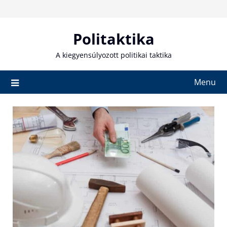
Skip
to
content
Politaktika
A kiegyensúlyozott politikai taktika
Menu