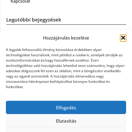
Kapcsolat
Legutóbbi bejegyzések
Casco szélvédőcsere: mikor éri meg a biztosítást igénybe
Hozzájárulás kezelése
venni?
A legjobb felhasználói élmény biztosítása érdekében olyan
Könyvelés: mikor érdemes könyvelőt váltani?
technológiákat használunk, mint például a cookie-k, amelyek tárolják az
eszközinformációkat és/vagy hozzáférnek azokhoz. Ezen
technológiákhoz való hozzájárulás lehetővé teszi számunkra, hogy olyan
Szövetkezeti jog: miért elengedhetetlen a szakszerű jogi
adatokat dolgozzunk fel ezen az oldalon, mint a böngészési viselkedés
háttér a biztonságos működéshez
vagy az egyedi azonosítók. A hozzájárulás elmaradása vagy
visszavonása hátrányosan befolyásolhat bizonyos funkciókat és
funkciókat.
Munkajogi ügyvéd: miért nem érdemes várni a jogi
segítséggel
Elfogadás
Tüll anyag: elegancia és sokoldalúság a Szakatex
kínálatában
Elutasítás