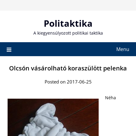
Skip
to
content
Politaktika
A kiegyensúlyozott politikai taktika
Menu
Olcsón vásárolható koraszülött pelenka
Posted on 2017-06-25
Néha