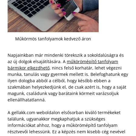
Műkörmös tanfolyamok kedvező áron
Napjainkban már mindenki törekszik a sokoldalúságra és
az új dolgok elsajátítására. A
műkörömépítő tanfolyam
bármikor elkezdhető
, nincs felső korhatár, lehet végezni
munka, tanulás vagy gyermek mellett is. Belefoghatunk egy
ilyen dologba abból a célból, hogy később ebben a
szakmában helyezkedjünk el, de csak azért is, hogy a saját
magunk, családunk vagy barátaink körmeit varázsoljuk
ellenállhatatlanná.
A gellakk.com weboldalon elsősorban kiváló termékeket
találunk, ugyanakkor megkaphatjuk a szükséges
információkat ahhoz, hogy a műkörömépítő tanfolyam
résztvevői lehessünk. Ez a képzés nem kisebb cég nevével