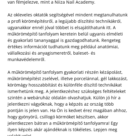
van fémjelezve, mint a Niiza Nail Academy.
Az okleveles oktatók segítségével mindent megtanulhatunk
a profi körömépítésről, a legújabb díszítési technikákról,
ugyanakkor ennél jóval többet is elsajátíthatunk itt. A
műkörömépítő tanfolyam keretein belül ugyanis elméleti
és gyakorlati tananyaggal is gazdagodhatunk. Rengeteg
értékes információt tudhatunk meg például anatómiai,
vállalkozási és anyagismeretről, baleset- és
munkavédelemről.
A műkörömépítő tanfolyam gyakorlati részén kézápolást,
műkörömépítést zselével, illetve porcelánnal, gél lakkozást,
körömágy hosszabbítást és különféle díszítő technikákat
ismerhetünk meg. A jelentkezéshez szükséges feltételeket
szintén a webáruház oldalán olvashatjuk. Külön jó hír a
jelentkezni vágyóknak, hogy a képzés az ország több
pontján is jelen van. Ha Ön is kedvet érez magában ahhoz,
hogy gyönyörű, csillogó körmöket készítsen, akkor
jelentkezzen bátran a műkörömépítő tanfolyamra! Egy
ilyen képzés akár ajándéknak is tökéletes. Lepjen meg
valakit vele!