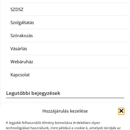
SZDSZ
Szolgáltatás
Szórakozás
Vásárlás
Webáruház
Kapcsolat
Legutóbbi bejegyzések
Casco szélvédőcsere: mikor éri meg a biztosítást igénybe
Hozzájárulás kezelése
venni?
A legjobb felhasználói élmény biztosítása érdekében olyan
Könyvelés: mikor érdemes könyvelőt váltani?
technológiákat használunk, mint például a cookie-k, amelyek tárolják az