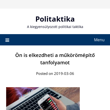
Skip
to
content
Politaktika
A kiegyensúlyozott politikai taktika
Menu
Ön is elkezdheti a műkörömépítő
tanfolyamot
Posted on 2019-03-06