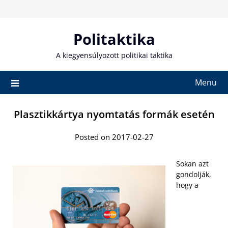
Skip
to
content
Politaktika
A kiegyensúlyozott politikai taktika
Menu
Plasztikkártya nyomtatás formák esetén
Posted on 2017-02-27
Sokan azt
gondolják,
hogy a