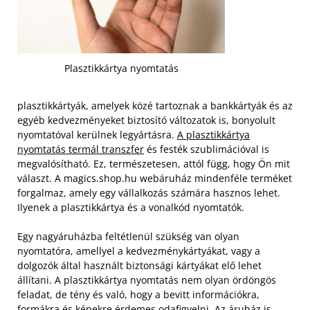
Plasztikkártya nyomtatás
plasztikkártyák, amelyek közé tartoznak a bankkártyák és az
egyéb kedvezményeket biztosító változatok is, bonyolult
nyomtatóval kerülnek legyártásra.
A plasztikkártya
nyomtatás termál transzfer
és festék szublimációval is
megvalósítható. Ez, természetesen, attól függ, hogy Ön mit
választ. A magics.shop.hu webáruház mindenféle terméket
forgalmaz, amely egy vállalkozás számára hasznos lehet.
Ilyenek a plasztikkártya és a vonalkód nyomtatók.
Egy nagyáruházba feltétlenül szükség van olyan
nyomtatóra, amellyel a kedvezménykártyákat, vagy a
dolgozók által használt biztonsági kártyákat elő lehet
állítani. A plasztikkártya nyomtatás nem olyan ördöngös
feladat, de tény és való, hogy a bevitt információkra,
formákra és képekre érdemes odafigyelni. Az áruház is