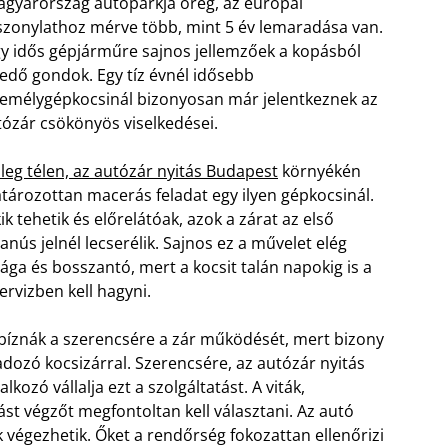
gyarország autóparkja öreg, az európai
szonylathoz mérve több, mint 5 év lemaradása van.
y idős gépjárműre sajnos jellemzőek a kopásból
edő gondok. Egy tíz évnél idősebb
emélygépkocsinál bizonyosan már jelentkeznek az
tózár csökönyös viselkedései.
leg télen, az autózár nyitás Budapest
környékén
tározottan macerás feladat egy ilyen gépkocsinál.
ik tehetik és előrelátóak, azok a zárat az első
anús jelnél lecserélik. Sajnos ez a művelet elég
ága és bosszantó, mert a kocsit talán napokig is a
ervizben kell hagyni.
 bíznák a szerencsére a zár működését, mert bizony
dozó kocsizárral. Szerencsére, az autózár nyitás
zó vállalja ezt a szolgáltatást. A viták,
ást végzőt megfontoltan kell választani. Az autó
 végezhetik. Őket a rendőrség fokozattan ellenőrizi