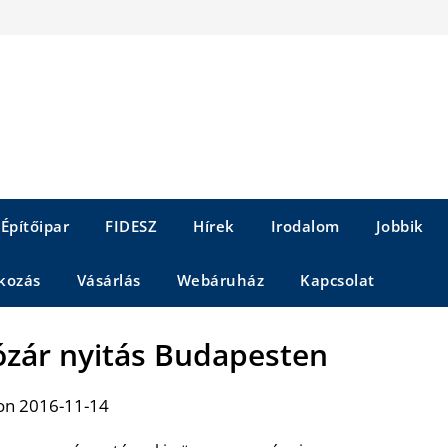
Építőipar
FIDESZ
Hírek
Irodalom
Jobbik
kozás
Vásárlás
Webáruház
Kapcsolat
tózár nyitás Budapesten
on 2016-11-14