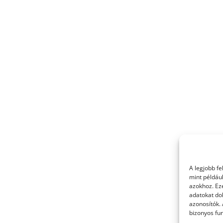
A legjobb f
mint példáu
azokhoz. Ez
adatokat dol
azonosítók.
bizonyos fun