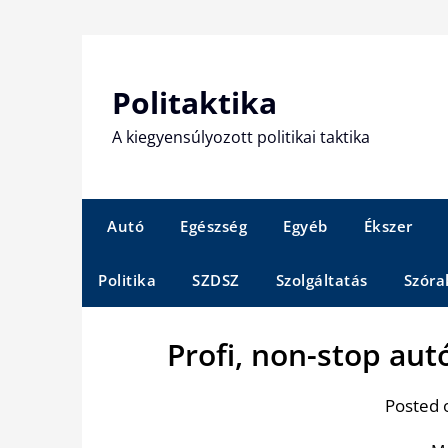
Skip
to
content
Politaktika
A kiegyensúlyozott politikai taktika
Autó
Egészség
Egyéb
Ékszer
Politika
SZDSZ
Szolgáltatás
Szóra
Profi, non-stop au
Posted 