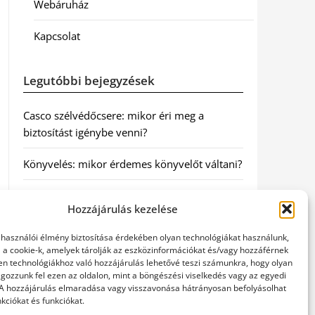
Webáruház
Kapcsolat
Legutóbbi bejegyzések
Casco szélvédőcsere: mikor éri meg a
biztosítást igénybe venni?
Könyvelés: mikor érdemes könyvelőt váltani?
Szövetkezeti jog: miért elengedhetetlen a
Hozzájárulás kezelése
szakszerű jogi háttér a biztonságos
működéshez
elhasználói élmény biztosítása érdekében olyan technológiákat használunk,
l a cookie-k, amelyek tárolják az eszközinformációkat és/vagy hozzáférnek
Munkajogi ügyvéd: miért nem érdemes várni
en technológiákhoz való hozzájárulás lehetővé teszi számunkra, hogy olyan
gozzunk fel ezen az oldalon, mint a böngészési viselkedés vagy az egyedi
a jogi segítséggel
 A hozzájárulás elmaradása vagy visszavonása hátrányosan befolyásolhat
kciókat és funkciókat.
Tüll anyag: elegancia és sokoldalúság a