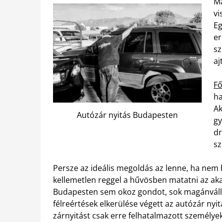
Ma
vi
Eg
er
sz
aj
Fő
ha
Ak
Autózár nyitás Budapesten
gy
dr
sz
Persze az ideális megoldás az lenne, ha nem
kellemetlen reggel a hűvösben matatni az aka
Budapesten sem okoz gondot, sok magánvállalko
félreértések elkerülése végett az autózár nyit
zárnyitást csak erre felhatalmazott személyek