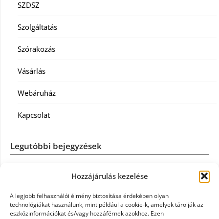
SZDSZ
Szolgáltatás
Szórakozás
Vásárlás
Webáruház
Kapcsolat
Legutóbbi bejegyzések
Casco szélvédőcsere: mikor éri meg a biztosítást igénybe
Hozzájárulás kezelése
venni?
A legjobb felhasználói élmény biztosítása érdekében olyan
Könyvelés: mikor érdemes könyvelőt váltani?
technológiákat használunk, mint például a cookie-k, amelyek tárolják az
eszközinformációkat és/vagy hozzáférnek azokhoz. Ezen