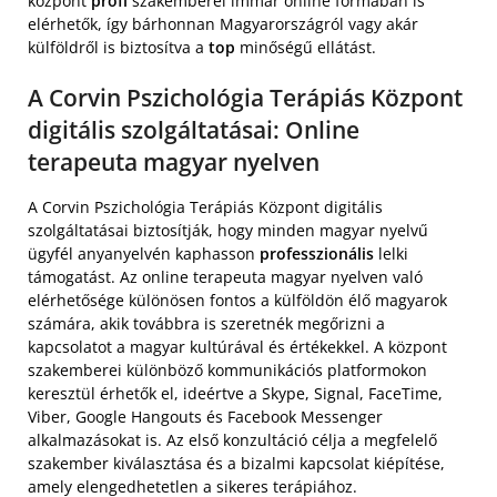
központ
profi
szakemberei immár online formában is
elérhetők, így bárhonnan Magyarországról vagy akár
külföldről is biztosítva a
top
minőségű ellátást.
A Corvin Pszichológia Terápiás Központ
digitális szolgáltatásai: Online
terapeuta magyar nyelven
A Corvin Pszichológia Terápiás Központ digitális
szolgáltatásai biztosítják, hogy minden magyar nyelvű
ügyfél anyanyelvén kaphasson
professzionális
lelki
támogatást. Az online terapeuta magyar nyelven való
elérhetősége különösen fontos a külföldön élő magyarok
számára, akik továbbra is szeretnék megőrizni a
kapcsolatot a magyar kultúrával és értékekkel. A központ
szakemberei különböző kommunikációs platformokon
keresztül érhetők el, ideértve a Skype, Signal, FaceTime,
Viber, Google Hangouts és Facebook Messenger
alkalmazásokat is. Az első konzultáció célja a megfelelő
szakember kiválasztása és a bizalmi kapcsolat kiépítése,
amely elengedhetetlen a sikeres terápiához.