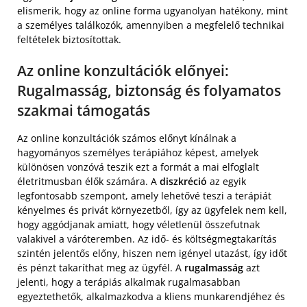
elismerik, hogy az online forma ugyanolyan hatékony, mint
a személyes találkozók, amennyiben a megfelelő technikai
feltételek biztosítottak.
Az online konzultációk előnyei:
Rugalmasság, biztonság és folyamatos
szakmai támogatás
Az online konzultációk számos előnyt kínálnak a
hagyományos személyes terápiához képest, amelyek
különösen vonzóvá teszik ezt a formát a mai elfoglalt
életritmusban élők számára. A
diszkréció
az egyik
legfontosabb szempont, amely lehetővé teszi a terápiát
kényelmes és privát környezetből, így az ügyfelek nem kell,
hogy aggódjanak amiatt, hogy véletlenül összefutnak
valakivel a váróteremben. Az idő- és költségmegtakarítás
szintén jelentős előny, hiszen nem igényel utazást, így időt
és pénzt takaríthat meg az ügyfél. A
rugalmasság
azt
jelenti, hogy a terápiás alkalmak rugalmasabban
egyeztethetők, alkalmazkodva a kliens munkarendjéhez és