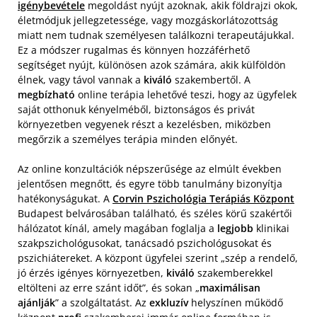
igénybevétele
megoldást nyújt azoknak, akik földrajzi okok,
életmódjuk jellegzetessége, vagy mozgáskorlátozottság
miatt nem tudnak személyesen találkozni terapeutájukkal.
Ez a módszer rugalmas és könnyen hozzáférhető
segítséget nyújt, különösen azok számára, akik külföldön
élnek, vagy távol vannak a
kiváló
szakembertől. A
megbízható
online terápia lehetővé teszi, hogy az ügyfelek
saját otthonuk kényelméből, biztonságos és privát
környezetben vegyenek részt a kezelésben, miközben
megőrzik a személyes terápia minden előnyét.
Az online konzultációk népszerűsége az elmúlt években
jelentősen megnőtt, és egyre több tanulmány bizonyítja
hatékonyságukat. A
Corvin Pszichológia Terápiás Központ
Budapest belvárosában található, és széles körű szakértői
hálózatot kínál, amely magában foglalja a
legjobb
klinikai
szakpszichológusokat, tanácsadó pszichológusokat és
pszichiátereket. A központ ügyfelei szerint „szép a rendelő,
jó érzés igényes környezetben,
kiváló
szakemberekkel
eltölteni az erre szánt időt”, és sokan „
maximálisan
ajánlják
” a szolgáltatást. Az
exkluzív
helyszínen működő