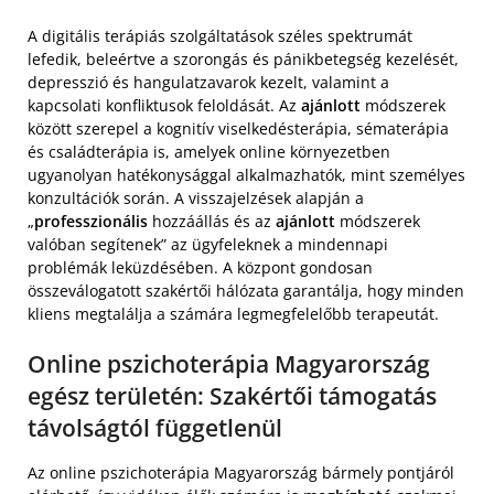
A digitális terápiás szolgáltatások széles spektrumát
lefedik, beleértve a szorongás és pánikbetegség kezelését,
depresszió és hangulatzavarok kezelt, valamint a
kapcsolati konfliktusok feloldását. Az
ajánlott
módszerek
között szerepel a kognitív viselkedésterápia, sématerápia
és családterápia is, amelyek online környezetben
ugyanolyan hatékonysággal alkalmazhatók, mint személyes
konzultációk során. A visszajelzések alapján a
„
professzionális
hozzáállás és az
ajánlott
módszerek
valóban segítenek” az ügyfeleknek a mindennapi
problémák leküzdésében. A központ gondosan
összeválogatott szakértői hálózata garantálja, hogy minden
kliens megtalálja a számára legmegfelelőbb terapeutát.
Online pszichoterápia Magyarország
egész területén: Szakértői támogatás
távolságtól függetlenül
Az online pszichoterápia Magyarország bármely pontjáról