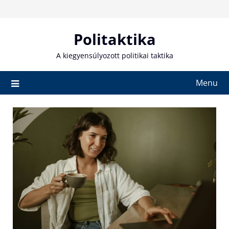
Skip
to
content
Politaktika
A kiegyensúlyozott politikai taktika
Menu