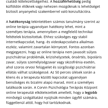
családi kötelezettségeihez. A
hozzáférhetőség
pedig
külföldön élőknek vagy nehezen mozgóknak is lehetőséget
biztosít anyanyelvű szakemberrel való konzultációra.
A
hatékonyság
tekintetében számos tanulmány szerint az
online terápia ugyanolyan hatékony lehet, mint a
személyes terápia, amennyiben a megfelelő technikai
feltételek biztosítottak. Ehhez szükséges egy stabil
internetkapcsolat, hang- és videokapcsolatra alkalmas
eszköz, valamint zavartalan környezet. Fontos azonban
megjegyezni, hogy az online terápia nem javasolt súlyos
pszichiátriai problémák, krízishelyzetek, önsértés, bipoláris
zavar, súlyos személyiségzavar vagy skizofrénia esetén,
ahol szoros orvosi felügyelet és sürgősségi pszichiátriai
ellátás válhat szükségessé. Az 50 perces ülések során a
kliens és a terapeuta közötti kapcsolat ugyanolyan
bensőséges és bizalmi alapú marad, mint a személyes
találkozók során. A Corvin Pszichológia Terápiás Központ
online terapeutái elkötelezettek amellett, hogy a
legjobb
minőségű szolgáltatást nyújtsák minden ügyfél számára,
függetlenül attól, hogy hol tartózkodnak.