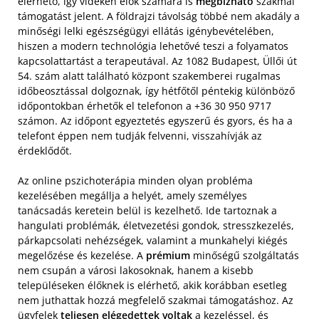
elérhető, így vidéken élők számára is
megbízható
szakmai
támogatást jelent. A földrajzi távolság többé nem akadály a
minőségi lelki egészségügyi ellátás igénybevételében,
hiszen a modern technológia lehetővé teszi a folyamatos
kapcsolattartást a terapeutával. Az 1082 Budapest, Üllői út
54. szám alatt található központ szakemberei rugalmas
időbeosztással dolgoznak, így hétfőtől péntekig különböző
időpontokban érhetők el telefonon a +36 30 950 9717
számon. Az időpont egyeztetés egyszerű és gyors, és ha a
telefont éppen nem tudják felvenni, visszahívják az
érdeklődőt.
Az online pszichoterápia minden olyan probléma
kezelésében megállja a helyét, amely személyes
tanácsadás keretein belül is kezelhető. Ide tartoznak a
hangulati problémák, életvezetési gondok, stresszkezelés,
párkapcsolati nehézségek, valamint a munkahelyi kiégés
megelőzése és kezelése. A
prémium
minőségű szolgáltatás
nem csupán a városi lakosoknak, hanem a kisebb
településeken élőknek is elérhető, akik korábban esetleg
nem juthattak hozzá megfelelő szakmai támogatáshoz. Az
ügyfelek
teljesen elégedettek voltak
a kezeléssel, és