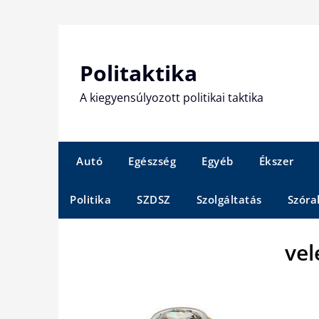
Skip
to
content
Politaktika
A kiegyensúlyozott politikai taktika
Autó
Egészség
Egyéb
Ékszer
Politika
SZDSZ
Szolgáltatás
Szóra
vel