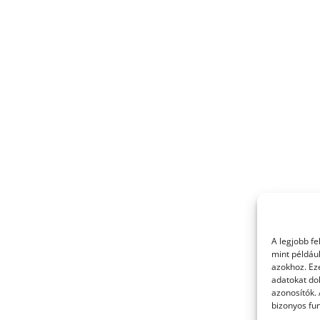
A legjobb f
mint példáu
azokhoz. Ez
adatokat dol
azonosítók.
bizonyos fun