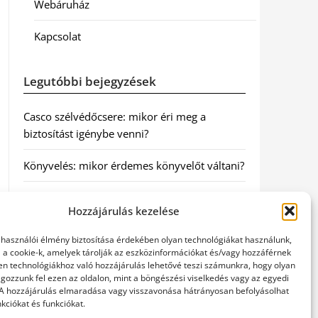
Webáruház
Kapcsolat
Legutóbbi bejegyzések
Casco szélvédőcsere: mikor éri meg a
biztosítást igénybe venni?
Könyvelés: mikor érdemes könyvelőt váltani?
Szövetkezeti jog: miért elengedhetetlen a
Hozzájárulás kezelése
szakszerű jogi háttér a biztonságos
működéshez
elhasználói élmény biztosítása érdekében olyan technológiákat használunk,
l a cookie-k, amelyek tárolják az eszközinformációkat és/vagy hozzáférnek
Munkajogi ügyvéd: miért nem érdemes várni
en technológiákhoz való hozzájárulás lehetővé teszi számunkra, hogy olyan
gozzunk fel ezen az oldalon, mint a böngészési viselkedés vagy az egyedi
a jogi segítséggel
 A hozzájárulás elmaradása vagy visszavonása hátrányosan befolyásolhat
kciókat és funkciókat.
Tüll anyag: elegancia és sokoldalúság a