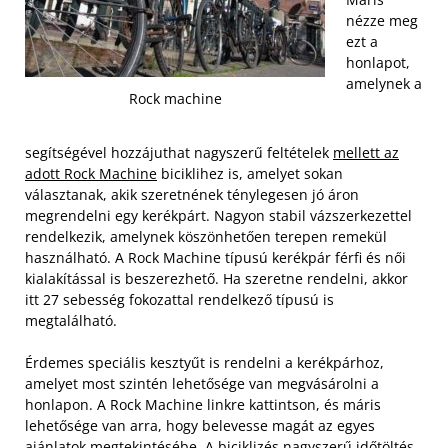
nézze meg
ezt a
honlapot,
amelynek a
Rock machine
segítségével hozzájuthat nagyszerű feltételek
mellett az
adott Rock Machine
biciklihez is, amelyet sokan
választanak, akik szeretnének ténylegesen jó áron
megrendelni egy kerékpárt. Nagyon stabil vázszerkezettel
rendelkezik, amelynek köszönhetően terepen remekül
használható. A Rock Machine típusú kerékpár férfi és női
kialakítással is beszerezhető. Ha szeretne rendelni, akkor
itt 27 sebesség fokozattal rendelkező típusú is
megtalálható.
Érdemes speciális kesztyűt is rendelni a kerékpárhoz,
amelyet most szintén lehetősége van megvásárolni a
honlapon. A Rock Machine linkre kattintson, és máris
lehetősége van arra, hogy belevesse magát az egyes
ajánlatok megtekintésébe. A biciklizés nagyszerű időtöltés