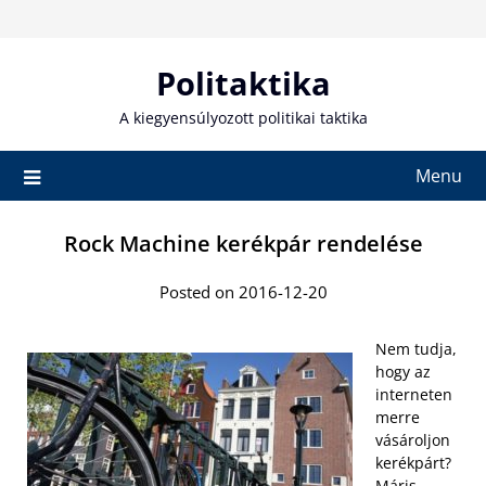
Skip
to
content
Politaktika
A kiegyensúlyozott politikai taktika
Menu
Rock Machine kerékpár rendelése
Posted on 2016-12-20
Nem tudja,
hogy az
interneten
merre
vásároljon
kerékpárt?
Máris