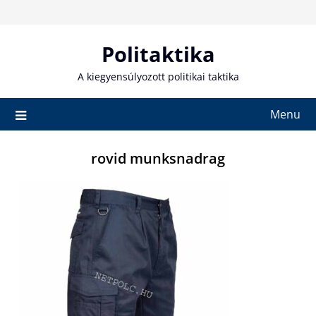
Skip
to
content
Politaktika
A kiegyensúlyozott politikai taktika
Menu
rovid munksnadrag