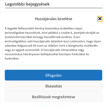
Legutóbbi bejegyzések
Casco szélvédőcsere: mikor éri meg a biztosítást igénybe
Hozzájárulás kezelése
venni?
A legjobb felhasználói élmény biztosítása érdekében olyan
Könyvelés: mikor érdemes könyvelőt váltani?
technológiákat használunk, mint például a cookie-k, amelyek tárolják az
eszközinformációkat és/vagy hozzáférnek azokhoz. Ezen
technológiákhoz való hozzájárulás lehetővé teszi számunkra, hogy olyan
Szövetkezeti jog: miért elengedhetetlen a szakszerű jogi
adatokat dolgozzunk fel ezen az oldalon, mint a böngészési viselkedés
háttér a biztonságos működéshez
vagy az egyedi azonosítók. A hozzájárulás elmaradása vagy
visszavonása hátrányosan befolyásolhat bizonyos funkciókat és
funkciókat.
Munkajogi ügyvéd: miért nem érdemes várni a jogi
segítséggel
Elfogadás
Tüll anyag: elegancia és sokoldalúság a Szakatex
kínálatában
Elutasítás
Beállítások megtekintése
©2026 Politaktika
| Design:
Newspaperly WordPress