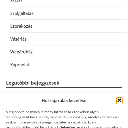
SZDSZ
Szolgáltatás
Szórakozás
Vásárlás
Webáruház
Kapcsolat
Legutóbbi bejegyzések
Casco szélvédőcsere: mikor éri meg a biztosítást igénybe
Hozzájárulás kezelése
venni?
A legjobb felhasználói élmény biztosítása érdekében olyan
Könyvelés: mikor érdemes könyvelőt váltani?
technológiákat használunk, mint például a cookie-k, amelyek tárolják az
eszközinformációkat és/vagy hozzáférnek azokhoz. Ezen
technológiákhoz való hozzájárulás lehetővé teszi számunkra, hogy olyan