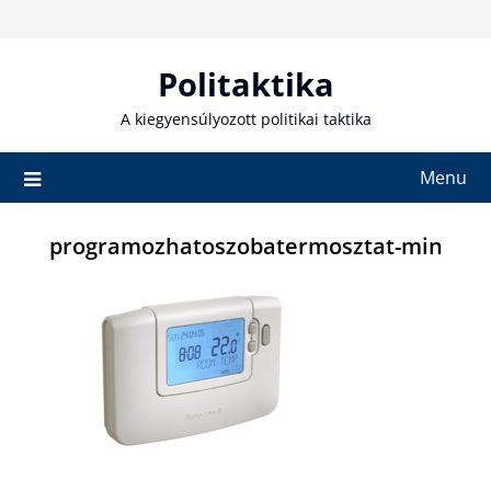
Skip
to
content
Politaktika
A kiegyensúlyozott politikai taktika
Menu
programozhatoszobatermosztat-min