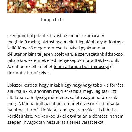
Lámpa bolt
szempontból jelent kihívást az ember számára. A
megfelelő meleg biztosítása mellett legalább olyan fontos a
kellő fényerő megteremtése is. Mivel gyakran már
délutánonként teljesen sötét van, a szervezetünk átkapcsol
takarékra, és ennek eredményeképpen fáradtak leszünk.
Azonban ez ellen lehet
tenni a lámpa bolt minőségi
és
dekoratív termékeivel.
Sokszor kérdés, hogy inkább egy nagy vagy több kis forrást
alakítsunk ki, ahonnan majd érkezik a megvilágítás? Ezt
általában a helyiség méretei és sajátosságai határozzák
meg. A lámpa bolt azonban a rendelkezésünkre bocsátja
hatalmas termékkínálatát, ami gyakran válasz is lehet a
kérdésünkre. Ne kapkodjuk el egyáltalán a döntést, hanem
szépen, nyugodtan nézzük át a teljes választékot.