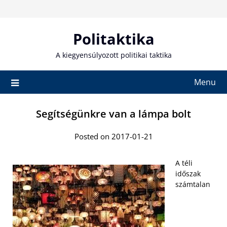
Skip
to
content
Politaktika
A kiegyensúlyozott politikai taktika
Menu
Segítségünkre van a lámpa bolt
Posted on 2017-01-21
A téli
időszak
számtalan