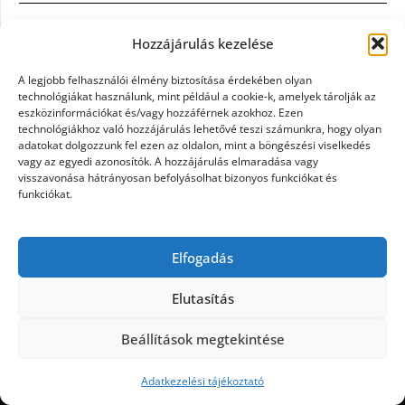
Casco szélvédőcsere: mikor éri meg a biztosítást igénybe
Hozzájárulás kezelése
venni?
A legjobb felhasználói élmény biztosítása érdekében olyan
Könyvelés: mikor érdemes könyvelőt váltani?
technológiákat használunk, mint például a cookie-k, amelyek tárolják az
eszközinformációkat és/vagy hozzáférnek azokhoz. Ezen
technológiákhoz való hozzájárulás lehetővé teszi számunkra, hogy olyan
Szövetkezeti jog: miért elengedhetetlen a szakszerű jogi
adatokat dolgozzunk fel ezen az oldalon, mint a böngészési viselkedés
háttér a biztonságos működéshez
vagy az egyedi azonosítók. A hozzájárulás elmaradása vagy
visszavonása hátrányosan befolyásolhat bizonyos funkciókat és
funkciókat.
Munkajogi ügyvéd: miért nem érdemes várni a jogi
segítséggel
Elfogadás
Tüll anyag: elegancia és sokoldalúság a Szakatex
kínálatában
Elutasítás
Beállítások megtekintése
©2026 Politaktika
| Design:
Newspaperly WordPress
Theme
Adatkezelési tájékoztató