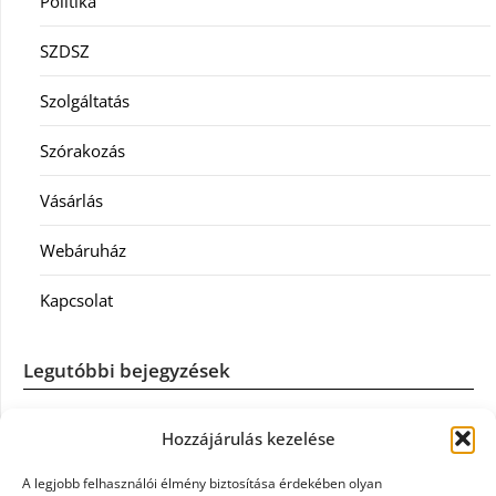
Politika
SZDSZ
Szolgáltatás
Szórakozás
Vásárlás
Webáruház
Kapcsolat
Legutóbbi bejegyzések
Casco szélvédőcsere: mikor éri meg a biztosítást igénybe
Hozzájárulás kezelése
venni?
A legjobb felhasználói élmény biztosítása érdekében olyan