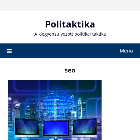
Skip
to
content
Politaktika
A kiegyensúlyozott politikai taktika
Menu
seo