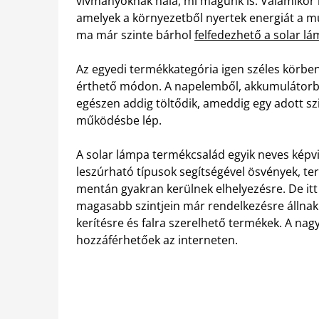
vívmányoknak hála, mi magunk is. Valamikor
amelyek a környezetből nyertek energiát a mű
ma már szinte bárhol
felfedezhető a solar l
Az egyedi termékkategória igen széles körbe
érthető módon. A napelemből, akkumulátorból,
egészen addig töltődik, ameddig egy adott sz
működésbe lép.
A solar lámpa termékcsalád egyik neves képvi
leszúrható típusok segítségével ösvények, ter
mentán gyakran kerülnek elhelyezésre. De it
magasabb szintjein már rendelkezésre állnak 
kerítésre és falra szerelhető termékek. A n
hozzáférhetőek az interneten.