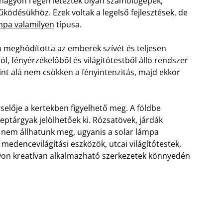
 nagyon régen léteztek olyan számológépek,
ködésükhöz. Ezek voltak a legelső fejlesztések, de
ámpa valamilyen
típusa.
n meghódította az emberek szívét és teljesen
 fényérzékelőből és világítótestből álló rendszer
int alá nem csökken a fényintenzitás, majd ekkor
selője a kertekben figyelhető meg. A földbe
eptárgyak jelölhetőek ki. Rózsatövek, járdák
t nem állhatunk meg, ugyanis a solar lámpa
medencevilágítási eszközök, utcai világítótestek,
agyon kreatívan alkalmazható szerkezetek könnyedén