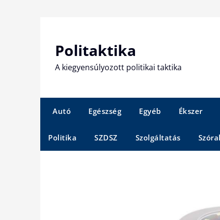
Skip
to
content
Politaktika
A kiegyensúlyozott politikai taktika
Autó
Egészség
Egyéb
Ékszer
Politika
SZDSZ
Szolgáltatás
Szóra