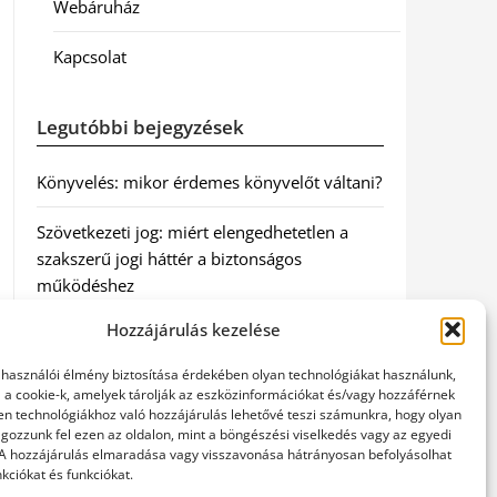
Webáruház
Kapcsolat
Legutóbbi bejegyzések
Könyvelés: mikor érdemes könyvelőt váltani?
Szövetkezeti jog: miért elengedhetetlen a
szakszerű jogi háttér a biztonságos
működéshez
Hozzájárulás kezelése
Munkajogi ügyvéd: miért nem érdemes várni
a jogi segítséggel
elhasználói élmény biztosítása érdekében olyan technológiákat használunk,
l a cookie-k, amelyek tárolják az eszközinformációkat és/vagy hozzáférnek
Tüll anyag: elegancia és sokoldalúság a
en technológiákhoz való hozzájárulás lehetővé teszi számunkra, hogy olyan
gozzunk fel ezen az oldalon, mint a böngészési viselkedés vagy az egyedi
Szakatex kínálatában
 A hozzájárulás elmaradása vagy visszavonása hátrányosan befolyásolhat
kciókat és funkciókat.
Legjobb ingatlan ügyvéd Budapesten: Újváry