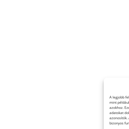
A legjobb f
mint példáu
azokhoz. Ez
adatokat dol
azonosítók.
bizonyos fun