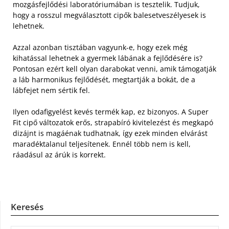
mozgásfejlődési laboratóriumában is tesztelik. Tudjuk,
hogy a rosszul megválasztott cipők balesetveszélyesek is
lehetnek.
Azzal azonban tisztában vagyunk-e, hogy ezek még
kihatással lehetnek a gyermek lábának a fejlődésére is?
Pontosan ezért kell olyan darabokat venni, amik támogatják
a láb harmonikus fejlődését, megtartják a bokát, de a
lábfejet nem sértik fel.
Ilyen odafigyelést kevés termék kap, ez bizonyos. A Super
Fit cipő változatok erős, strapabíró kivitelezést és megkapó
dizájnt is magáénak tudhatnak, így ezek minden elvárást
maradéktalanul teljesítenek. Ennél több nem is kell,
ráadásul az árúk is korrekt.
Keresés