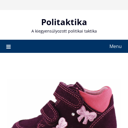
Skip
to
content
Politaktika
A kiegyensúlyozott politikai taktika
Menu