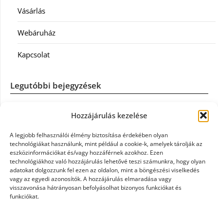
Vásárlás
Webáruház
Kapcsolat
Legutóbbi bejegyzések
Casco szélvédőcsere: mikor éri meg a biztosítást igénybe
Hozzájárulás kezelése
venni?
A legjobb felhasználói élmény biztosítása érdekében olyan
Könyvelés: mikor érdemes könyvelőt váltani?
technológiákat használunk, mint például a cookie-k, amelyek tárolják az
eszközinformációkat és/vagy hozzáférnek azokhoz. Ezen
technológiákhoz való hozzájárulás lehetővé teszi számunkra, hogy olyan
Szövetkezeti jog: miért elengedhetetlen a szakszerű jogi
adatokat dolgozzunk fel ezen az oldalon, mint a böngészési viselkedés
háttér a biztonságos működéshez
vagy az egyedi azonosítók. A hozzájárulás elmaradása vagy
visszavonása hátrányosan befolyásolhat bizonyos funkciókat és
funkciókat.
Munkajogi ügyvéd: miért nem érdemes várni a jogi
segítséggel