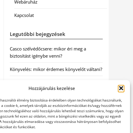
Webáruház
Kapcsolat
Legutóbbi bejegyzések
Casco szélvédőcsere: mikor éri meg a
biztosítást igénybe venni?
Könyvelés: mikor érdemes könyvelőt váltani?
Szövetkezeti jog: miért elengedhetetlen a
Hozzájárulás kezelése
szakszerű jogi háttér a biztonságos
működéshez
elhasználói élmény biztosítása érdekében olyan technológiákat használunk,
l a cookie-k, amelyek tárolják az eszközinformációkat és/vagy hozzáférnek
Munkajogi ügyvéd: miért nem érdemes várni
en technológiákhoz való hozzájárulás lehetővé teszi számunkra, hogy olyan
gozzunk fel ezen az oldalon, mint a böngészési viselkedés vagy az egyedi
a jogi segítséggel
 A hozzájárulás elmaradása vagy visszavonása hátrányosan befolyásolhat
kciókat és funkciókat.
Tüll anyag: elegancia és sokoldalúság a