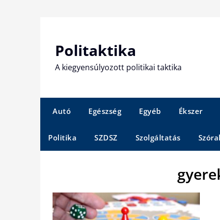
Skip
to
content
Politaktika
A kiegyensúlyozott politikai taktika
Autó
Egészség
Egyéb
Ékszer
Politika
SZDSZ
Szolgáltatás
Szóra
gyere