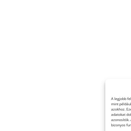
A legjobb f
mint példáu
azokhoz. Ez
adatokat dol
azonosítók.
bizonyos fun