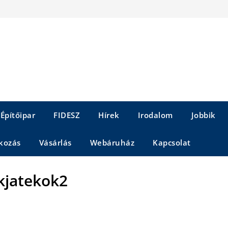
Építőipar
FIDESZ
Hírek
Irodalom
Jobbik
kozás
Vásárlás
Webáruház
Kapcsolat
kjatekok2