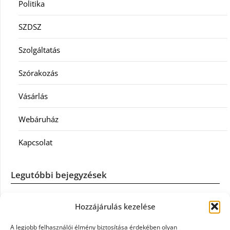
Politika
SZDSZ
Szolgáltatás
Szórakozás
Vásárlás
Webáruház
Kapcsolat
Legutóbbi bejegyzések
Casco szélvédőcsere: mikor éri meg a biztosítást igénybe
Hozzájárulás kezelése
venni?
A legjobb felhasználói élmény biztosítása érdekében olyan