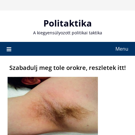
Skip
to
content
Politaktika
A kiegyensúlyozott politikai taktika
Menu
Szabadulj meg tole orokre, reszletek itt!