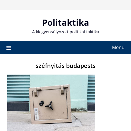
Skip
to
content
Politaktika
A kiegyensúlyozott politikai taktika
Menu
széfnyitás budapests