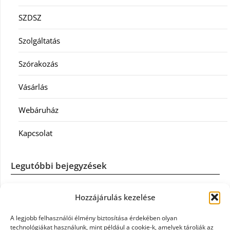
SZDSZ
Szolgáltatás
Szórakozás
Vásárlás
Webáruház
Kapcsolat
Legutóbbi bejegyzések
Casco szélvédőcsere: mikor éri meg a biztosítást igénybe
Hozzájárulás kezelése
venni?
A legjobb felhasználói élmény biztosítása érdekében olyan
Könyvelés: mikor érdemes könyvelőt váltani?
technológiákat használunk, mint például a cookie-k, amelyek tárolják az