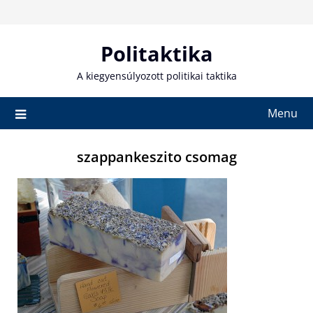
Skip
to
content
Politaktika
A kiegyensúlyozott politikai taktika
Menu
szappankeszito csomag