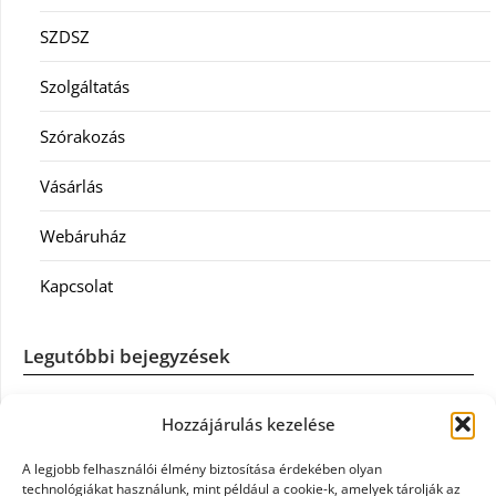
SZDSZ
Szolgáltatás
Szórakozás
Vásárlás
Webáruház
Kapcsolat
Legutóbbi bejegyzések
Casco szélvédőcsere: mikor éri meg a biztosítást igénybe
Hozzájárulás kezelése
venni?
A legjobb felhasználói élmény biztosítása érdekében olyan
Könyvelés: mikor érdemes könyvelőt váltani?
technológiákat használunk, mint például a cookie-k, amelyek tárolják az