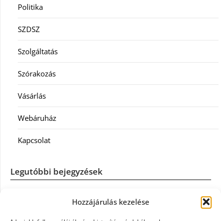
Politika
SZDSZ
Szolgáltatás
Szórakozás
Vásárlás
Webáruház
Kapcsolat
Legutóbbi bejegyzések
Casco szélvédőcsere: mikor éri meg a biztosítást igénybe
Hozzájárulás kezelése
venni?