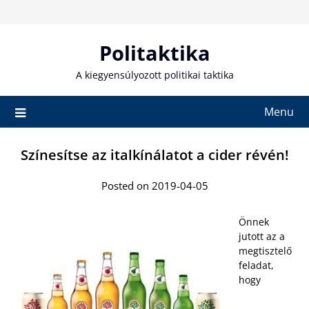
Skip
to
content
Politaktika
A kiegyensúlyozott politikai taktika
Menu
Színesítse az italkínálatot a cider révén!
Posted on 2019-04-05
Önnek
jutott az a
megtisztelő
feladat,
hogy