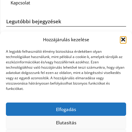
Kapcsolat
Legutóbbi bejegyzések
Casco szélvédőcsere: mikor éri meg a biztosítást igénybe
Hozzájárulás kezelése
venni?
A legjobb felhasználói élmény biztosítása érdekében olyan
Könyvelés: mikor érdemes könyvelőt váltani?
technológiákat használunk, mint például a cookie-k, amelyek tárolják az
eszközinformációkat és/vagy hozzáférnek azokhoz. Ezen
technológiákhoz való hozzájárulás lehetővé teszi számunkra, hogy olyan
Szövetkezeti jog: miért elengedhetetlen a szakszerű jogi
adatokat dolgozzunk fel ezen az oldalon, mint a böngészési viselkedés
háttér a biztonságos működéshez
vagy az egyedi azonosítók. A hozzájárulás elmaradása vagy
visszavonása hátrányosan befolyásolhat bizonyos funkciókat és
funkciókat.
Munkajogi ügyvéd: miért nem érdemes várni a jogi
segítséggel
Elfogadás
Tüll anyag: elegancia és sokoldalúság a Szakatex
kínálatában
Elutasítás