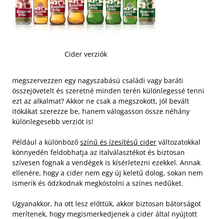
Cider verziók
megszervezzen egy nagyszabású családi vagy baráti
összejövetelt és szeretné minden terén különlegessé tenni
ezt az alkalmat? Akkor ne csak a megszokott, jól bevált
itókákat szerezze be, hanem válogasson össze néhány
különlegesebb verziót is!
Például a különböző
színű és ízesítésű cider
változatokkal
könnyedén feldobhatja az italválasztékot és biztosan
szívesen fognak a vendégek is kísérletezni ezekkel. Annak
ellenére, hogy a cider nem egy új keletű dolog, sokan nem
ismerik és ódzkodnak megkóstolni a színes nedűket.
Ugyanakkor, ha ott lesz előttük, akkor biztosan bátorságot
merítenek, hogy megismerkedjenek a cider által nyújtott