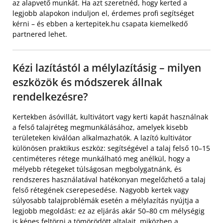
az alapvető munkát. Ha azt szeretnéd, hogy kerted a
legjobb alapokon induljon el, érdemes profi segítséget
kérni – és ebben a kertepitek.hu csapata kiemelkedő
partnered lehet.
Kézi lazítástól a mélylazításig – milyen
eszközök és módszerek állnak
rendelkezésre?
Kertekben ásóvillát, kultivátort vagy kerti kapát használnak
a felső talajréteg megmunkálásához, amelyek kisebb
területeken kiválóan alkalmazhatók. A lazító kultivátor
különösen praktikus eszköz: segítségével a talaj felső 10–15
centiméteres rétege munkálható meg anélkül, hogy a
mélyebb rétegeket túlságosan megbolygatnánk, és
rendszeres használatával hatékonyan megelőzhető a talaj
felső rétegének cserepesedése. Nagyobb kertek vagy
súlyosabb talajproblémák esetén a mélylazítás nyújtja a
legjobb megoldást: ez az eljárás akár 50–80 cm mélységig
is képes feltörni a tömörödött altalajt, miközben a