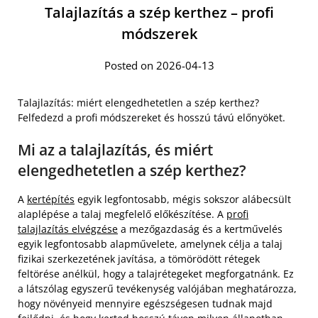
Talajlazítás a szép kerthez – profi
módszerek
Posted on 2026-04-13
Talajlazítás: miért elengedhetetlen a szép kerthez?
Felfedezd a profi módszereket és hosszú távú előnyöket.
Mi az a talajlazítás, és miért
elengedhetetlen a szép kerthez?
A
kertépítés
egyik legfontosabb, mégis sokszor alábecsült
alaplépése a talaj megfelelő előkészítése. A
profi
talajlazítás elvégzése
a mezőgazdaság és a kertművelés
egyik legfontosabb alapművelete, amelynek célja a talaj
fizikai szerkezetének javítása, a tömörödött rétegek
feltörése anélkül, hogy a talajrétegeket megforgatnánk. Ez
a látszólag egyszerű tevékenység valójában meghatározza,
hogy növényeid mennyire egészségesen tudnak majd