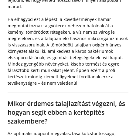
fejlődni, és hogy kerted hosszú távon milyen állapotban
marad.
Ha elhagyod ezt a lépést, a következmények hamar
megmutatkoznak: a gyökerek nehezen hatolnak át a
kemény, tömörödött rétegeken, a víz nem szivárog le
megfelelően, és a talajban élő hasznos mikroorganizmusok
is visszaszorulnak. A tömörödött talajban oxigénhiányos
környezet alakul ki, ami kedvez a káros baktériumok
elszaporodásának, és gombás betegségeknek nyit kaput.
Mindez gyengébb növényeket, kisebb termést és egyre
fárasztóbb kerti munkákat jelent. Éppen ezért a profi
kertészek mindig kiemelt figyelmet fordítanak erre a
tevékenységre – és nem véletlenül.
Mikor érdemes talajlazítást végezni, és
hogyan segít ebben a kertépítés
szakembere?
Az optimális időpont megválasztása kulcsfontosságú,