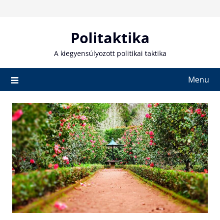
Skip
to
content
Politaktika
A kiegyensúlyozott politikai taktika
Menu