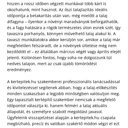
hiszen a rossz időben végzett munkával több kárt is
okozhatunk, mint hasznot. Az őszi talajlazítás ideális
időpontja a betakarítás után van, még mielőtt a talaj
átfagyna – ilyenkor a növényi maradványok beforgathatók,
és a fagy hatására a rögök természetes úton esnek szét, így
tavaszra porhanyós, könnyen művelhető talaj alakul ki. A
tavaszi munkálatokra akkor kerüljön sor, amikor a talaj már
megfelelően felszáradt, de a növények ültetése még nem
kezdődött el – ez általában március végét vagy április elejét
jelenti. Különösen fontos, hogy soha ne dolgozzunk túl
nedves talajon, mert az csak újabb tömörödést
eredményez.
A kertepitek.hu szakemberei professzionális tanácsadással
és kivitelezéssel segítenek abban, hogy a talaj-előkészítés
minden szakaszban a legjobb minőségben valósuljon meg.
Egy tapasztalt kertépítő szakember nemcsak a megfelelő
időpontot választja ki, hanem felméri a talaj aktuális
állapotát, és személyre szabott megoldást javasol.
Ügyfeleink visszajelzései alapján a kertepitek.hu csapata
megbízható, precíz és valóban szakértő módon végzi el ezt