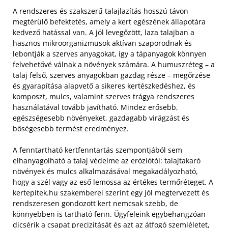
A rendszeres és szakszerű talajlazítás hosszú távon
megtérülő befektetés, amely a kert egészének állapotára
kedvező hatással van. A jól levegőzött, laza talajban a
hasznos mikroorganizmusok aktívan szaporodnak és
lebontják a szerves anyagokat, így a tápanyagok könnyen
felvehetővé válnak a növények számára. A humuszréteg – a
talaj felső, szerves anyagokban gazdag része – megőrzése
és gyarapítása alapvető a sikeres kertészkedéshez, és
komposzt, mulcs, valamint szerves trágya rendszeres
használatával tovább javítható. Mindez erősebb,
egészségesebb növényeket, gazdagabb virágzást és
bőségesebb termést eredményez.
A fenntartható kertfenntartás szempontjából sem
elhanyagolható a talaj védelme az eróziótól: talajtakaró
növények és mulcs alkalmazásával megakadályozható,
hogy a szél vagy az eső lemossa az értékes termőréteget. A
kertepitek.hu szakemberei szerint egy jól megtervezett és
rendszeresen gondozott kert nemcsak szebb, de
könnyebben is tartható fenn. Ügyfeleink egybehangzóan
dicsérik a csapat precizitását és azt az átfogó szemléletet,