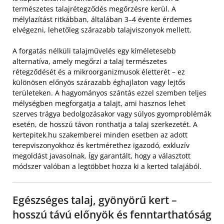
természetes talajrétegződés megőrzésre kerül. A
mélylazítást ritkábban, általában 3–4 évente érdemes
elvégezni, lehetőleg szárazabb talajviszonyok mellett.
A forgatás nélküli talajművelés egy kíméletesebb
alternatíva, amely megőrzi a talaj természetes
rétegződését és a mikroorganizmusok életterét – ez
különösen előnyös szárazabb éghajlaton vagy lejtős
területeken. A hagyományos szántás ezzel szemben teljes
mélységben megforgatja a talajt, ami hasznos lehet
szerves trágya bedolgozásakor vagy súlyos gyomproblémák
esetén, de hosszú távon ronthatja a talaj szerkezetét. A
kertepitek.hu szakemberei minden esetben az adott
terepviszonyokhoz és kertmérethez igazodó, exkluzív
megoldást javasolnak. Így garantált, hogy a választott
módszer valóban a legtöbbet hozza ki a kerted talajából.
Egészséges talaj, gyönyörű kert –
hosszú távú előnyök és fenntarthatóság