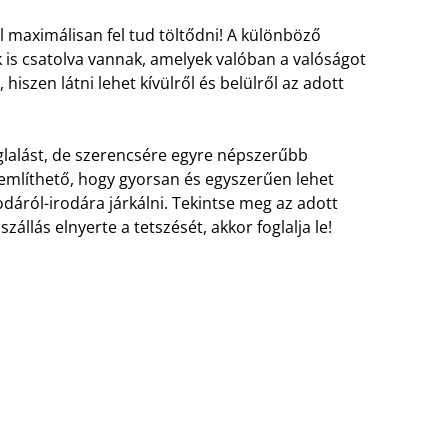
l maximálisan fel tud töltődni! A különböző
k is csatolva vannak, amelyek valóban a valóságot
hiszen látni lehet kívülről és belülről az adott
glalást, de szerencsére egyre népszerűbb
említhető, hogy gyorsan és egyszerűen lehet
rodáról-irodára járkálni. Tekintse meg az adott
zállás elnyerte a tetszését, akkor foglalja le!