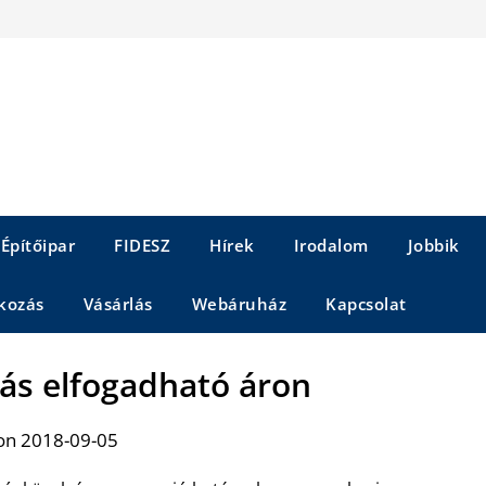
Építőipar
FIDESZ
Hírek
Irodalom
Jobbik
kozás
Vásárlás
Webáruház
Kapcsolat
lás elfogadható áron
on 2018-09-05