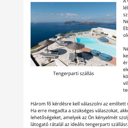
A 
lé
sz
Né
Eb
ol
Né
ke
ér
el
Tengerparti szállás
kö
vi
te
Három fő kérdésre kell válaszolni az említett
Ha erre megadta a szükséges válaszokat, akkor
lehetőségeket, amelyek az Ön kényelmét szolg
látogató rátalál az ideális tengerparti szállásr