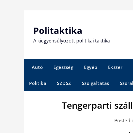
Skip
to
content
Politaktika
A kiegyensúlyozott politikai taktika
Autó
Egészség
Egyéb
Ékszer
Politika
SZDSZ
Szolgáltatás
Szóra
Tengerparti szál
Posted 