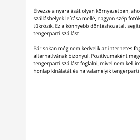
Élvezze a nyaralását olyan környezetben, aho
szálláshelyek leírása mellé, nagyon szép fotó
tükrözik. Ez a könnyebb döntéshozatalt segíti, 
tengerparti szállást.
Bár sokan még nem kedvelik az internetes fo
alternatívának bizonyul. Pozitívumaként meg
tengerparti szállást foglalni, mivel nem kell i
honlap kínálatát és ha valamelyik tengerparti s