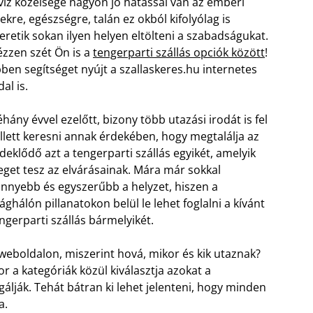
víz közelsége nagyon jó hatással van az emberi
lekre, egészségre, talán ez okból kifolyólag is
eretik sokan ilyen helyen eltölteni a szabadságukat.
zzen szét Ön is a
tengerparti szállás opciók között
!
ben segítséget nyújt a szallaskeres.hu internetes
dal is.
hány évvel ezelőtt, bizony több utazási irodát is fel
llett keresni annak érdekében, hogy megtalálja az
deklődő azt a tengerparti szállás egyikét, amelyik
eget tesz az elvárásainak. Mára már sokkal
nnyebb és egyszerűbb a helyzet, hiszen a
lághálón pillanatokon belül le lehet foglalni a kívánt
ngerparti szállás bármelyikét.
 weboldalon, miszerint hová, mikor és kik utaznak?
 a kategóriák közül kiválasztja azokat a
álják. Tehát bátran ki lehet jelenteni, hogy minden
a.