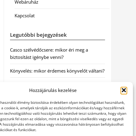
Webáruház
Kapcsolat
Legutóbbi bejegyzések
Casco szélvédőcsere: mikor éri meg a
biztosítást igénybe venni?
Könyvelés: mikor érdemes könyvelőt váltani?
Szövetkezeti jog: miért elengedhetetlen a
Hozzájárulás kezelése
szakszerű jogi háttér a biztonságos
működéshez
elhasználói élmény biztosítása érdekében olyan technológiákat használunk,
l a cookie-k, amelyek tárolják az eszközinformációkat és/vagy hozzáférnek
Munkajogi ügyvéd: miért nem érdemes várni
en technológiákhoz való hozzájárulás lehetővé teszi számunkra, hogy olyan
gozzunk fel ezen az oldalon, mint a böngészési viselkedés vagy az egyedi
a jogi segítséggel
 A hozzájárulás elmaradása vagy visszavonása hátrányosan befolyásolhat
kciókat és funkciókat.
Tüll anyag: elegancia és sokoldalúság a