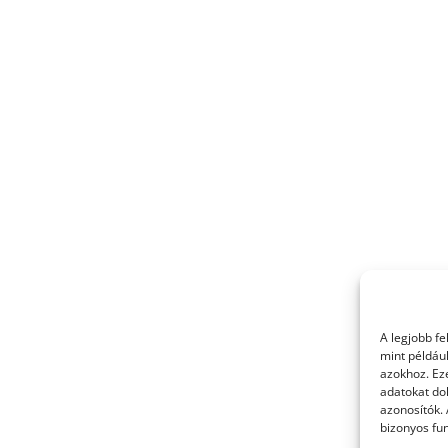
A legjobb f
mint példáu
azokhoz. Ez
adatokat dol
azonosítók.
bizonyos fun