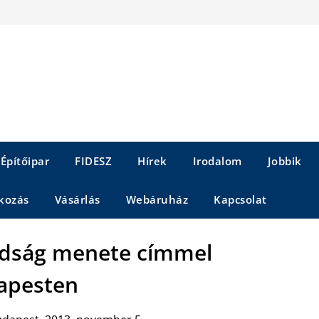
Építőipar
FIDESZ
Hírek
Irodalom
Jobbik
kozás
Vásárlás
Webáruház
Kapcsolat
adság menete címmel
apesten