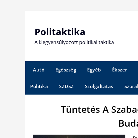
Skip
to
content
Politaktika
A kiegyensúlyozott politikai taktika
Autó
Egészség
Egyéb
Ékszer
Politika
SZDSZ
Szolgáltatás
Szóra
Tüntetés A Szab
Bud