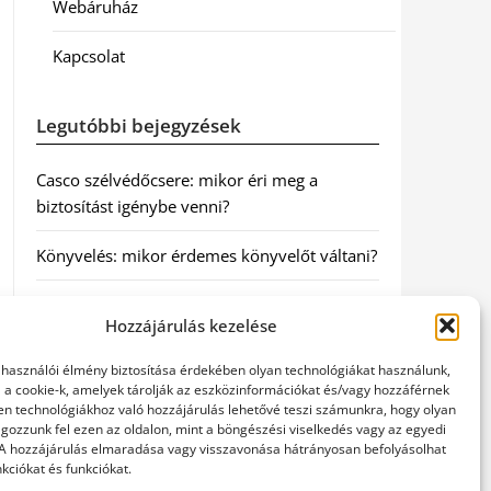
Webáruház
Kapcsolat
Legutóbbi bejegyzések
Casco szélvédőcsere: mikor éri meg a
biztosítást igénybe venni?
Könyvelés: mikor érdemes könyvelőt váltani?
Szövetkezeti jog: miért elengedhetetlen a
Hozzájárulás kezelése
szakszerű jogi háttér a biztonságos
működéshez
elhasználói élmény biztosítása érdekében olyan technológiákat használunk,
l a cookie-k, amelyek tárolják az eszközinformációkat és/vagy hozzáférnek
Munkajogi ügyvéd: miért nem érdemes várni
en technológiákhoz való hozzájárulás lehetővé teszi számunkra, hogy olyan
gozzunk fel ezen az oldalon, mint a böngészési viselkedés vagy az egyedi
a jogi segítséggel
 A hozzájárulás elmaradása vagy visszavonása hátrányosan befolyásolhat
kciókat és funkciókat.
Tüll anyag: elegancia és sokoldalúság a