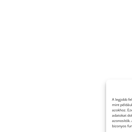
A legjobb f
mint példáu
azokhoz. Ez
adatokat dol
azonosítók.
bizonyos fun