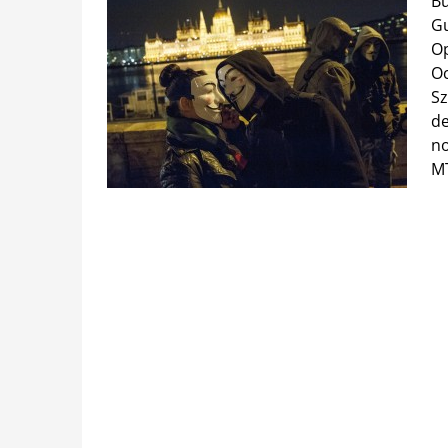
Bu
Gu
Op
O
Sz
de
no
MT