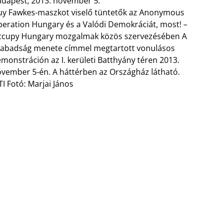
dapest, 2013. november 5.
y Fawkes-maszkot viselő tüntetők az Anonymous
eration Hungary és a Valódi Demokráciát, most! –
ccupy Hungary mozgalmak közös szervezésében A
abadság menete címmel megtartott vonulásos
monstráción az I. kerületi Batthyány téren 2013.
vember 5-én. A háttérben az Országház látható.
I Fotó: Marjai János