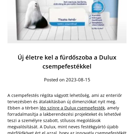
Új életre kel a fürdőszoba a Dulux
csempefestékkel
Posted on 2023-08-15
A csempefestés régóta vágyott lehetőség, ami az enteriőr
tervezésben és átalakításban új dimenziókat nyit meg.
Ebben a térben
lép színre a Dulux csempefesték
, amely
forradalmasítja a lakberendezési projekteket és lehetővé
teszi a személyre szabott, stílusos megoldások
megvalósítását. A Dulux, mint neves festékgyártó újabb
mérföldkövet ért el azzal, hogy az innovatív csempefestékét