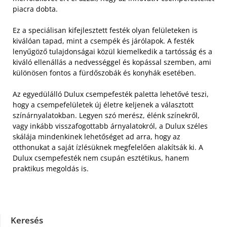
piacra dobta.
Ez a speciálisan kifejlesztett festék olyan felületeken is
kiválóan tapad, mint a csempék és járólapok. A festék
lenyűgöző tulajdonságai közül kiemelkedik a tartósság és a
kiváló ellenállás a nedvességgel és kopással szemben, ami
különösen fontos a fürdőszobák és konyhák esetében.
Az egyedülálló Dulux csempefesték paletta lehetővé teszi,
hogy a csempefelületek új életre keljenek a választott
színárnyalatokban. Legyen szó merész, élénk színekről,
vagy inkább visszafogottabb árnyalatokról, a Dulux széles
skálája mindenkinek lehetőséget ad arra, hogy az
otthonukat a saját ízlésüknek megfelelően alakítsák ki. A
Dulux csempefesték nem csupán esztétikus, hanem
praktikus megoldás is.
Keresés