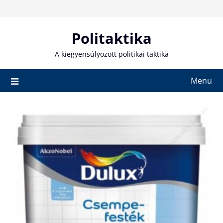
Skip
to
content
Politaktika
A kiegyensúlyozott politikai taktika
Menu