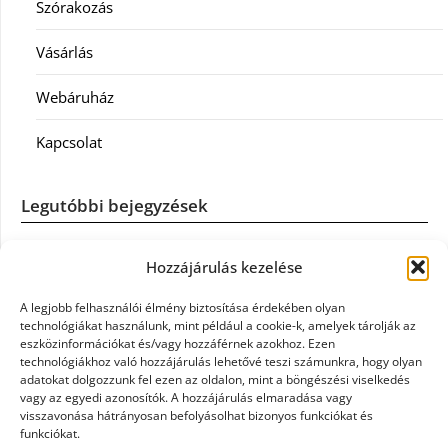
Szórakozás
Vásárlás
Webáruház
Kapcsolat
Legutóbbi bejegyzések
Casco szélvédőcsere: mikor éri meg a biztosítást igénybe
Hozzájárulás kezelése
venni?
A legjobb felhasználói élmény biztosítása érdekében olyan
Könyvelés: mikor érdemes könyvelőt váltani?
technológiákat használunk, mint például a cookie-k, amelyek tárolják az
eszközinformációkat és/vagy hozzáférnek azokhoz. Ezen
technológiákhoz való hozzájárulás lehetővé teszi számunkra, hogy olyan
Szövetkezeti jog: miért elengedhetetlen a szakszerű jogi
adatokat dolgozzunk fel ezen az oldalon, mint a böngészési viselkedés
háttér a biztonságos működéshez
vagy az egyedi azonosítók. A hozzájárulás elmaradása vagy
visszavonása hátrányosan befolyásolhat bizonyos funkciókat és
funkciókat.
Munkajogi ügyvéd: miért nem érdemes várni a jogi