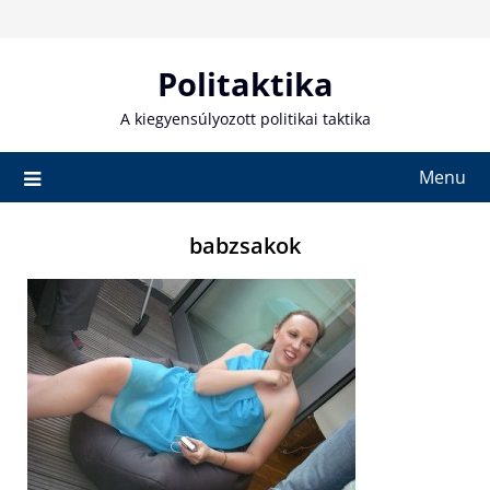
Skip
to
content
Politaktika
A kiegyensúlyozott politikai taktika
Menu
babzsakok