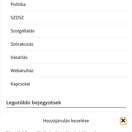
Politika
SZDSZ
Szolgáltatás
Szórakozás
Vásárlás
Webáruház
Kapcsolat
Legutóbbi bejegyzések
Casco szélvédőcsere: mikor éri meg a biztosítást igénybe
Hozzájárulás kezelése
venni?