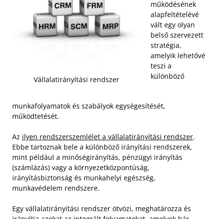
működésének
alapfeltételévé
vált egy olyan
belső szervezett
stratégia,
amelyik lehetővé
teszi a
különböző
Vállalatirányítási rendszer
munkafolyamatok és szabályok egységesítését,
működtetését.
Az
ilyen rendszerszemlélet a vállalatirányítási rendszer
.
Ebbe tartoznak bele a különböző irányítási rendszerek,
mint például a minőségirányítás, pénzügyi irányítás
(számlázás) vagy a környezetközpontúság,
irányításbiztonság és munkahelyi egészség,
munkavédelem rendszere.
Egy vállalatirányítási rendszer ötvözi, meghatározza és
irányítja azokat az integrált folyamatokat, amelyek bár