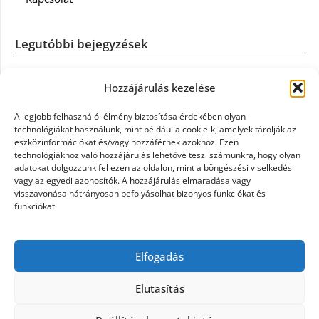
Legutóbbi bejegyzések
Casco szélvédőcsere: mikor éri meg a biztosítást igénybe
Hozzájárulás kezelése
venni?
A legjobb felhasználói élmény biztosítása érdekében olyan
Könyvelés: mikor érdemes könyvelőt váltani?
technológiákat használunk, mint például a cookie-k, amelyek tárolják az
eszközinformációkat és/vagy hozzáférnek azokhoz. Ezen
technológiákhoz való hozzájárulás lehetővé teszi számunkra, hogy olyan
Szövetkezeti jog: miért elengedhetetlen a szakszerű jogi
adatokat dolgozzunk fel ezen az oldalon, mint a böngészési viselkedés
háttér a biztonságos működéshez
vagy az egyedi azonosítók. A hozzájárulás elmaradása vagy
visszavonása hátrányosan befolyásolhat bizonyos funkciókat és
funkciókat.
Munkajogi ügyvéd: miért nem érdemes várni a jogi
segítséggel
Elfogadás
Tüll anyag: elegancia és sokoldalúság a Szakatex
kínálatában
Elutasítás