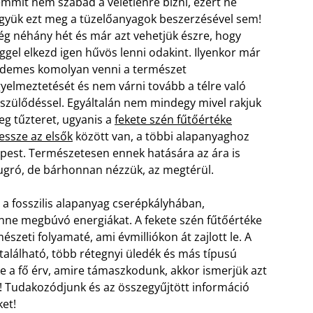
mmit nem szabad a véletlenre bízni, ezért ne
gyük ezt meg a tüzelőanyagok beszerzésével sem!
g néhány hét és már azt vehetjük észre, hogy
ggel elkezd igen hűvös lenni odakint. Ilyenkor már
demes komolyan venni a természet
gyelmeztetését és nem várni tovább a télre való
szülődéssel. Egyáltalán nem mindegy mivel rakjuk
g tűzteret, ugyanis a
fekete szén fűtőértéke
ssze az elsők
között van, a többi alapanyaghoz
pest. Természetesen ennek hatására az ára is
ugró, de bárhonnan nézzük, az megtérül.
 a fosszilis alapanyag cserépkályhában,
enne megbúvó energiákat. A fekete szén fűtőértéke
zeti folyamaté, ami évmilliókon át zajlott le. A
alálható, több rétegnyi üledék és más típusú
ke a fő érv, amire támaszkodunk, akkor ismerjük azt
! Tudakozódjunk és az összegyűjtött információ
et!