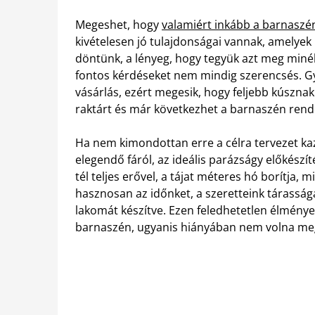
Megeshet, hogy
valamiért inkább a barnaszé
kivételesen jó tulajdonságai vannak, amelye
döntünk, a lényeg, hogy tegyük azt meg minél 
fontos kérdéseket nem mindig szerencsés. Gy
vásárlás, ezért megesik, hogy feljebb kúsznak
raktárt és már következhet a barnaszén rend
Ha nem kimondottan erre a célra tervezet ka
elegendő fáról, az ideális parázságy előkészí
tél teljes erővel, a tájat méteres hó borítja,
hasznosan az időnket, a szeretteink tárassá
lakomát készítve. Ezen feledhetetlen élmény
barnaszén, ugyanis hiányában nem volna meg