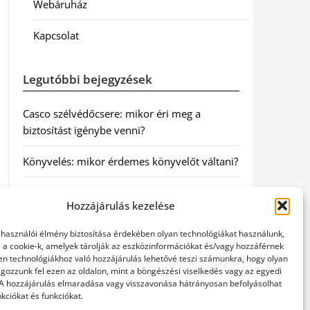
Webáruház
Kapcsolat
Legutóbbi bejegyzések
Casco szélvédőcsere: mikor éri meg a
biztosítást igénybe venni?
Könyvelés: mikor érdemes könyvelőt váltani?
Szövetkezeti jog: miért elengedhetetlen a
Hozzájárulás kezelése
szakszerű jogi háttér a biztonságos
működéshez
elhasználói élmény biztosítása érdekében olyan technológiákat használunk,
l a cookie-k, amelyek tárolják az eszközinformációkat és/vagy hozzáférnek
Munkajogi ügyvéd: miért nem érdemes várni
en technológiákhoz való hozzájárulás lehetővé teszi számunkra, hogy olyan
gozzunk fel ezen az oldalon, mint a böngészési viselkedés vagy az egyedi
a jogi segítséggel
 A hozzájárulás elmaradása vagy visszavonása hátrányosan befolyásolhat
kciókat és funkciókat.
Tüll anyag: elegancia és sokoldalúság a