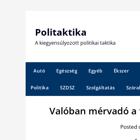
Skip
to
content
Politaktika
A kiegyensúlyozott politikai taktika
Autó
Egészség
Egyéb
Ékszer
Politika
SZDSZ
Szolgáltatás
Szóra
Valóban mérvadó a 
Posted 