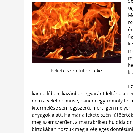
Se
te
Mé
re
ér
fi
ké
me
me
ké
Fekete szén fűtőértéke
ki
Ez
kandallóban, kazánban egyaránt feltárja a b
nem a véletlen műve, hanem egy komoly termés
kitermelése sem egyszerű, mert igen mélyen t
anyagok alatt. Ha már a fekete szén fűtőérté
meg számszerűen, a matrabrikett.hu oldalon
birtokában hozzuk meg a végleges döntésünk