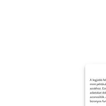
A legjobb f
mint példáu
azokhoz. Ez
adatokat dol
azonosítók.
bizonyos fun