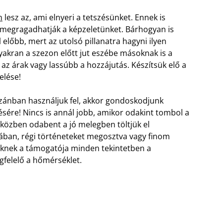
n
lesz az, ami elnyeri a tetszésünket. Ennek is
k megragadhatják a képzeletünket. Bárhogyan is
előbb, mert az utolsó pillanatra hagyni ilyen
akran a szezon előtt jut eszébe másoknak is a
 az árak vagy lassúbb a hozzájutás. Készítsük elő a
elése!
zánban használjuk fel, akkor gondoskodjunk
tésére! Nincs is annál jobb, amikor odakint tombol a
 miközben odabent a jó melegben töltjük el
gában, régi történeteket megosztva vagy finom
eknek a támogatója minden tekintetben a
felelő a hőmérséklet.