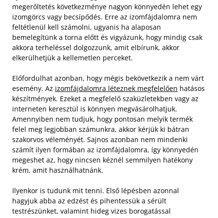
megerőltetés következménye nagyon könnyedén lehet egy
izomgörcs vagy becsípődés. Erre az izomfájdalomra nem
feltétlenül kell számolni, ugyanis ha alaposan
bemelegítünk a torna előtt és vigyázunk, hogy mindig csak
akkora terheléssel dolgozzunk, amit elbírunk, akkor
elkerülhetjük a kellemetlen perceket.
Előfordulhat azonban, hogy mégis bekövetkezik a nem várt
esemény. Az
izomfájdalomra léteznek megfelelően
hatásos
készítmények. Ezeket a megfelelő szaküzletekben vagy az
interneten keresztül is könnyen megvásárolhatjuk.
Amennyiben nem tudjuk, hogy pontosan melyik termék
felel meg legjobban számunkra, akkor kérjük ki bátran
szakorvos véleményét. Sajnos azonban nem mindenki
számít ilyen formában az izomfájdalomra, így könnyedén
megeshet az, hogy nincsen kéznél semmilyen hatékony
krém, amit használhatnánk.
Ilyenkor is tudunk mit tenni. Első lépésben azonnal
hagyjuk abba az edzést és pihentessük a sérült
testrészünket, valamint hideg vizes borogatással