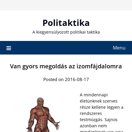
Skip
to
content
Politaktika
A kiegyensúlyozott politikai taktika
Menu
Van gyors megoldás az izomfájdalomra
Posted on 2016-08-17
A mindennapi
életünknek szerves
része kellene legyen a
rendszeres
testmozgás. Sajnos
azonban nem
mindenkinek van arra