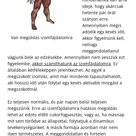
ideje, hogy akárcsak
hetente pár órát
szánjon erre.
Amennyiben mégis
adódik egy kevés idő,
Van megoldás izomfájdalomra
akkor figyelnünk kell,
nehogy
meggondolatlanul
vágjunk bele az edzésekbe. Amennyiben nem vesszük ezt
figyelembe,
akkor számíthatunk az izomfájdalomra
. Ez
általában kétféleképpen jelentkezhet. Az egyik a
megszokott izomláz, amit már mindenki tapasztalhatott,
aki hosszú idő után folytat egy kevés aktívabb mozgást a
megszokottnál.
Ez teljesen normális, és pár napon belül teljesen
megszűnik. Erre az izomfájdalomra hatásos megoldás
lehet az edzés előtti cukorfogyasztás, vagy az, ha másnap
mit sem törődve az állapottal, folytatjuk a dinamikus
tevékenységünket. A másik formája azonban már nem
ilyen természetes. A meggondolatlan és hirtelen