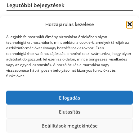
Legutóbbi bejegyzések
Casco szélvédőcsere: mikor éri meg a biztosítást igénybe
Hozzájárulás kezelése
venni?
A legjobb felhasználói élmény biztosítása érdekében olyan
Könyvelés: mikor érdemes könyvelőt váltani?
technológiákat használunk, mint például a cookie-k, amelyek tárolják az
eszközinformációkat és/vagy hozzáférnek azokhoz. Ezen
technológiákhoz való hozzájárulás lehetővé teszi számunkra, hogy olyan
Szövetkezeti jog: miért elengedhetetlen a szakszerű jogi
adatokat dolgozzunk fel ezen az oldalon, mint a böngészési viselkedés
háttér a biztonságos működéshez
vagy az egyedi azonosítók. A hozzájárulás elmaradása vagy
visszavonása hátrányosan befolyásolhat bizonyos funkciókat és
funkciókat.
Munkajogi ügyvéd: miért nem érdemes várni a jogi
segítséggel
Elfogadás
Tüll anyag: elegancia és sokoldalúság a Szakatex
kínálatában
Elutasítás
Beállítások megtekintése
©2026 Politaktika
| Design:
Newspaperly WordPress