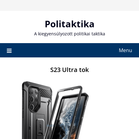
Skip
to
content
Politaktika
A kiegyensúlyozott politikai taktika
Menu
S23 Ultra tok