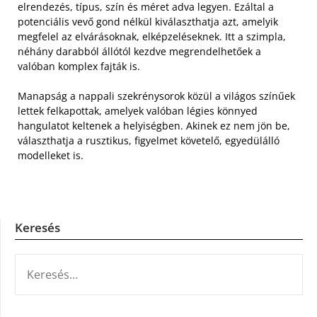
elrendezés, típus, szín és méret adva legyen.
Ezáltal a
potenciális vevő gond nélkül kiválaszthatja azt, amelyik
megfelel az elvárásoknak, elképzeléseknek. Itt a szimpla,
néhány darabból állótól kezdve megrendelhetőek a
valóban komplex fajták is.
Manapság a nappali szekrénysorok közül a világos színűek
lettek felkapottak, amelyek valóban légies könnyed
hangulatot keltenek a helyiségben. Akinek ez nem jön be,
választhatja a rusztikus, figyelmet követelő, egyedülálló
modelleket is.
Keresés
KERESÉS: