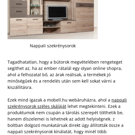
Nappali szekrénysorok
Tagadhatatlan, hogy a bútorok megvételében rengeteget
segíthet az, ha az ember rátalál egy olyan online shopra,
ahol a felhozatal bő, az árak reálisak, a termékek jó
minőségűek és a rendelés után sem kell sokat várni a
kiszállításra.
Ezek mind igazak a mobell.hu webáruházra, ahol a
nappali
szekrénysorok széles skáláját
lehet megtekinteni. Ezek a
produktumok nem csupán a tárolás szerepét tölthetik be,
hanem díszelemei is lehetnek az adott helyiségnek. z
boltban dolgozó munkatársak direkt úgy állították össze a
nappali szekrénysorok kínálatát, hogy minél több