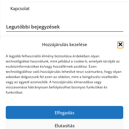
Kapcsolat
Legutóbbi bejegyzések
Casco szélvédőcsere: mikor éri meg a biztosítást igénybe
Hozzájárulás kezelése
venni?
A legjobb felhasználói élmény biztosítása érdekében olyan
Könyvelés: mikor érdemes könyvelőt váltani?
technológiákat használunk, mint például a cookie-k, amelyek tárolják az
eszközinformációkat és/vagy hozzáférnek azokhoz. Ezen
technológiákhoz való hozzájárulás lehetővé teszi számunkra, hogy olyan
Szövetkezeti jog: miért elengedhetetlen a szakszerű jogi
adatokat dolgozzunk fel ezen az oldalon, mint a böngészési viselkedés
háttér a biztonságos működéshez
vagy az egyedi azonosítók. A hozzájárulás elmaradása vagy
visszavonása hátrányosan befolyásolhat bizonyos funkciókat és
funkciókat.
Munkajogi ügyvéd: miért nem érdemes várni a jogi
segítséggel
Elfogadás
Tüll anyag: elegancia és sokoldalúság a Szakatex
kínálatában
Elutasítás