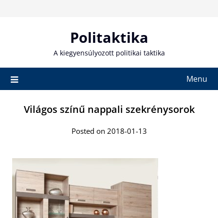
Skip
to
content
Politaktika
A kiegyensúlyozott politikai taktika
Menu
Világos színű nappali szekrénysorok
Posted on 2018-01-13