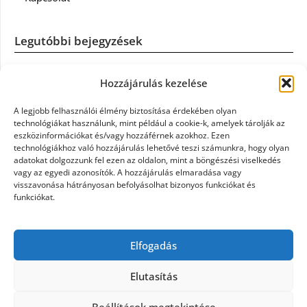
Legutóbbi bejegyzések
Casco szélvédőcsere: mikor éri meg a biztosítást igénybe
Hozzájárulás kezelése
venni?
A legjobb felhasználói élmény biztosítása érdekében olyan
Könyvelés: mikor érdemes könyvelőt váltani?
technológiákat használunk, mint például a cookie-k, amelyek tárolják az
eszközinformációkat és/vagy hozzáférnek azokhoz. Ezen
technológiákhoz való hozzájárulás lehetővé teszi számunkra, hogy olyan
Szövetkezeti jog: miért elengedhetetlen a szakszerű jogi
adatokat dolgozzunk fel ezen az oldalon, mint a böngészési viselkedés
háttér a biztonságos működéshez
vagy az egyedi azonosítók. A hozzájárulás elmaradása vagy
visszavonása hátrányosan befolyásolhat bizonyos funkciókat és
funkciókat.
Munkajogi ügyvéd: miért nem érdemes várni a jogi
segítséggel
Elfogadás
Tüll anyag: elegancia és sokoldalúság a Szakatex
kínálatában
Elutasítás
Beállítások megtekintése