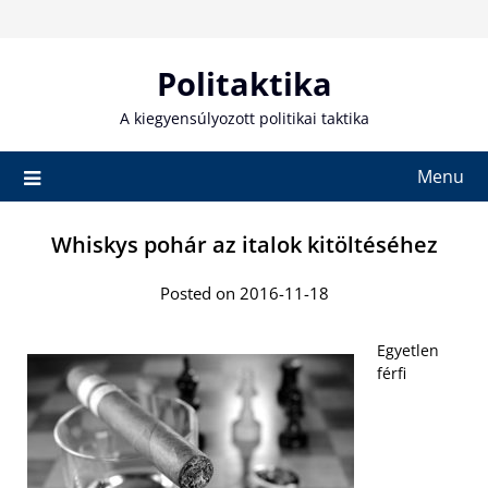
Skip
to
content
Politaktika
A kiegyensúlyozott politikai taktika
Menu
Whiskys pohár az italok kitöltéséhez
Posted on 2016-11-18
Egyetlen
férfi