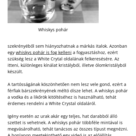
Whiskys pohár
szekrényéből sem hiányozhatnak a márkás italok. Azonban
egy
whiskys pohár is fog kelleni
a fogyasztáshoz, ezért
szükség lesz a White Crytal oldalának felkeresésére. Az
itteni, különleges kínálat kristályból, illetve ólomkristályból
készült.
A tartósságának köszönhetően nem lesz vele gond, ezért a
férfiak bárszekrényének méltó dísze lehet. A whiskys pohár
a vodka és a likőrök kitöltéséhez is használható, tehát
érdemes rendelni a White Crystal oldaláról.
Igény esetén az urak akár egy teljes, hat darabból álló
szettet is vehetnek. A whiskys pohár többféle mintával is
megvásárolható, tehát tanácsos az összes típust megnézni.
A honlapon megtekinthető egy videó is az előállítás