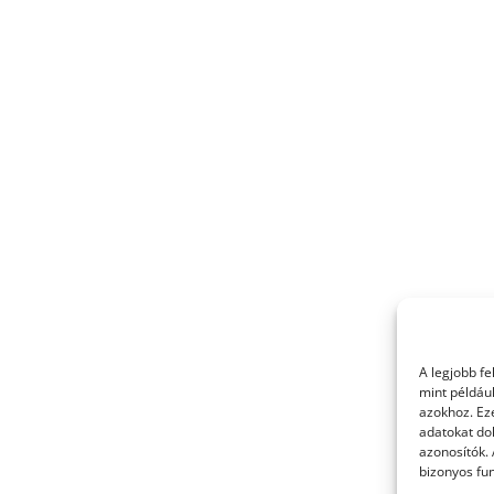
A legjobb f
mint példáu
azokhoz. Ez
adatokat dol
azonosítók.
bizonyos fun