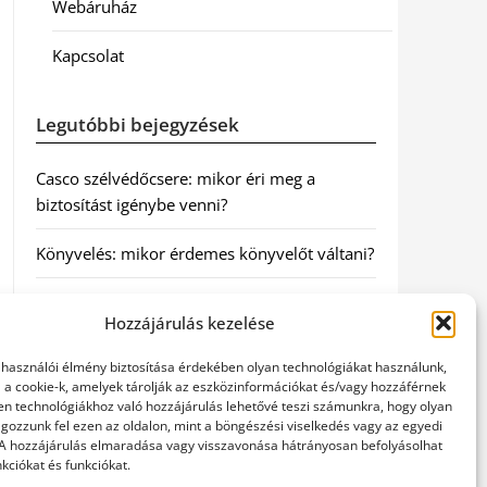
Webáruház
Kapcsolat
Legutóbbi bejegyzések
Casco szélvédőcsere: mikor éri meg a
biztosítást igénybe venni?
Könyvelés: mikor érdemes könyvelőt váltani?
Szövetkezeti jog: miért elengedhetetlen a
Hozzájárulás kezelése
szakszerű jogi háttér a biztonságos
működéshez
elhasználói élmény biztosítása érdekében olyan technológiákat használunk,
l a cookie-k, amelyek tárolják az eszközinformációkat és/vagy hozzáférnek
Munkajogi ügyvéd: miért nem érdemes várni
en technológiákhoz való hozzájárulás lehetővé teszi számunkra, hogy olyan
gozzunk fel ezen az oldalon, mint a böngészési viselkedés vagy az egyedi
a jogi segítséggel
 A hozzájárulás elmaradása vagy visszavonása hátrányosan befolyásolhat
kciókat és funkciókat.
Tüll anyag: elegancia és sokoldalúság a