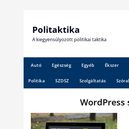
Skip
to
content
Politaktika
A kiegyensúlyozott politikai taktika
Autó
Egészség
Egyéb
Ékszer
Politika
SZDSZ
Szolgáltatás
Szóra
WordPress 