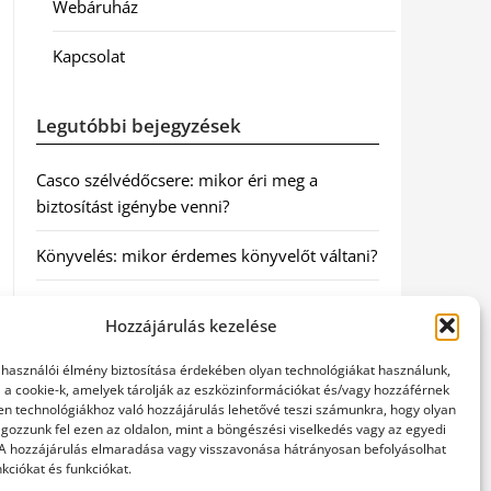
Webáruház
Kapcsolat
Legutóbbi bejegyzések
Casco szélvédőcsere: mikor éri meg a
biztosítást igénybe venni?
Könyvelés: mikor érdemes könyvelőt váltani?
Szövetkezeti jog: miért elengedhetetlen a
Hozzájárulás kezelése
szakszerű jogi háttér a biztonságos
működéshez
elhasználói élmény biztosítása érdekében olyan technológiákat használunk,
l a cookie-k, amelyek tárolják az eszközinformációkat és/vagy hozzáférnek
Munkajogi ügyvéd: miért nem érdemes várni
en technológiákhoz való hozzájárulás lehetővé teszi számunkra, hogy olyan
gozzunk fel ezen az oldalon, mint a böngészési viselkedés vagy az egyedi
a jogi segítséggel
 A hozzájárulás elmaradása vagy visszavonása hátrányosan befolyásolhat
kciókat és funkciókat.
Tüll anyag: elegancia és sokoldalúság a