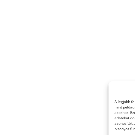
A legjobb f
mint példáu
azokhoz. Ez
adatokat dol
azonosítók.
bizonyos fun