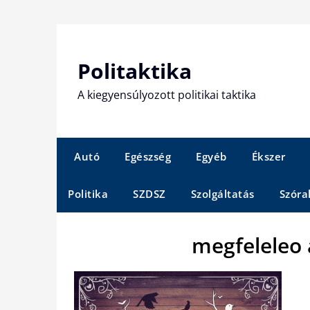
Skip
to
content
Politaktika
A kiegyensúlyozott politikai taktika
Autó
Egészség
Egyéb
Ékszer
Politika
SZDSZ
Szolgáltatás
Szóra
megfeleleo 