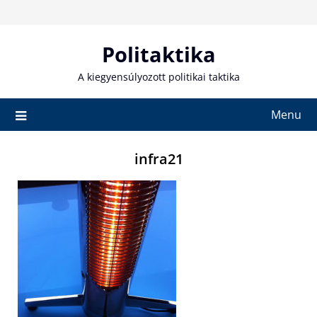
Skip
to
content
Politaktika
A kiegyensúlyozott politikai taktika
Menu
infra21