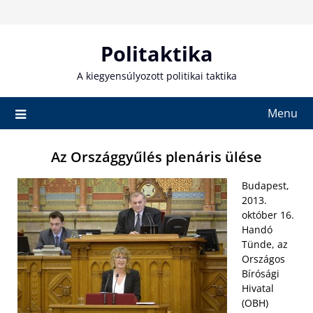
Skip
to
content
Politaktika
A kiegyensúlyozott politikai taktika
Menu
Az Országgyűlés plenáris ülése
Budapest,
2013.
október 16.
Handó
Tünde, az
Országos
Bírósági
Hivatal
(OBH)