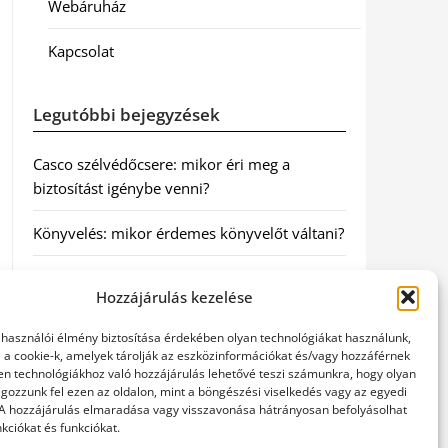
Webáruház
Kapcsolat
Legutóbbi bejegyzések
Casco szélvédőcsere: mikor éri meg a
biztosítást igénybe venni?
Könyvelés: mikor érdemes könyvelőt váltani?
Szövetkezeti jog: miért elengedhetetlen a
Hozzájárulás kezelése
szakszerű jogi háttér a biztonságos
működéshez
elhasználói élmény biztosítása érdekében olyan technológiákat használunk,
l a cookie-k, amelyek tárolják az eszközinformációkat és/vagy hozzáférnek
Munkajogi ügyvéd: miért nem érdemes várni
en technológiákhoz való hozzájárulás lehetővé teszi számunkra, hogy olyan
gozzunk fel ezen az oldalon, mint a böngészési viselkedés vagy az egyedi
a jogi segítséggel
 A hozzájárulás elmaradása vagy visszavonása hátrányosan befolyásolhat
kciókat és funkciókat.
Tüll anyag: elegancia és sokoldalúság a