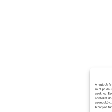
A legjobb f
mint példáu
azokhoz. Ez
adatokat dol
azonosítók.
bizonyos fun