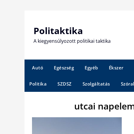
Skip
to
content
Politaktika
A kiegyensúlyozott politikai taktika
Autó
Egészség
Egyéb
Ékszer
Politika
SZDSZ
Szolgáltatás
Szóra
utcai napele