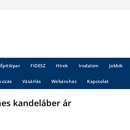
Építőipar
FIDESZ
Hírek
Irodalom
Jobbik
kozás
Vásárlás
Webáruház
Kapcsolat
mes kandeláber ár