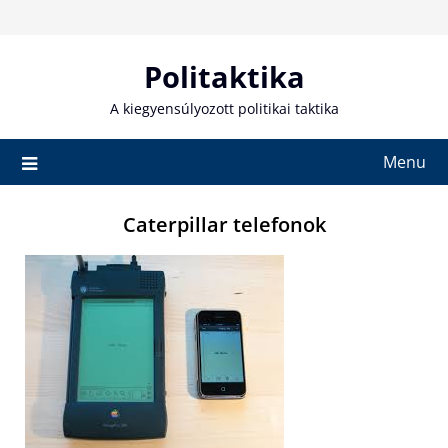
Skip
to
content
Politaktika
A kiegyensúlyozott politikai taktika
Menu
Caterpillar telefonok