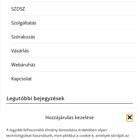
SZDSZ
Szolgáltatás
Szórakozás
Vásárlás
Webáruház
Kapcsolat
Legutóbbi bejegyzések
Casco szélvédőcsere: mikor éri meg a biztosítást igénybe
Hozzájárulás kezelése
venni?
A legjobb felhasználói élmény biztosítása érdekében olyan
Könyvelés: mikor érdemes könyvelőt váltani?
technológiákat használunk, mint például a cookie-k, amelyek tárolják az