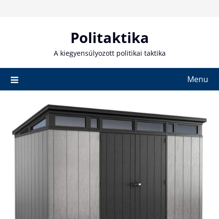
Skip
to
content
Politaktika
A kiegyensúlyozott politikai taktika
Menu