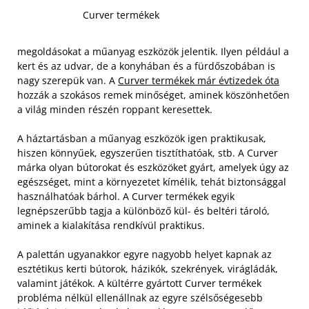
Curver termékek
megoldásokat a műanyag eszközök jelentik. Ilyen például a
kert és az udvar, de a konyhában és a fürdőszobában is
nagy szerepük van. A
Curver termékek már évtizedek óta
hozzák a szokásos remek minőséget, aminek köszönhetően
a világ minden részén roppant keresettek.
A háztartásban a műanyag eszközök igen praktikusak,
hiszen könnyűek, egyszerűen tisztíthatóak, stb. A Curver
márka olyan bútorokat és eszközöket gyárt, amelyek úgy az
egészséget, mint a környezetet kímélik, tehát biztonsággal
használhatóak bárhol. A Curver termékek egyik
legnépszerűbb tagja a különböző kül- és beltéri tároló,
aminek a kialakítása rendkívül praktikus.
A palettán ugyanakkor egyre nagyobb helyet kapnak az
esztétikus kerti bútorok, házikók, szekrények, virágládák,
valamint játékok. A kültérre gyártott Curver termékek
probléma nélkül ellenállnak az egyre szélsőségesebb