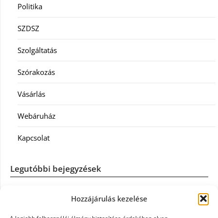
Politika
SZDSZ
Szolgáltatás
Szórakozás
Vásárlás
Webáruház
Kapcsolat
Legutóbbi bejegyzések
Casco szélvédőcsere: mikor éri meg a biztosítást igénybe
Hozzájárulás kezelése
venni?