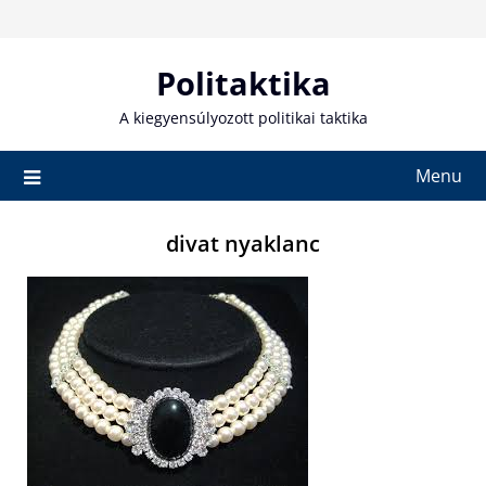
Skip
to
content
Politaktika
A kiegyensúlyozott politikai taktika
Menu
divat nyaklanc