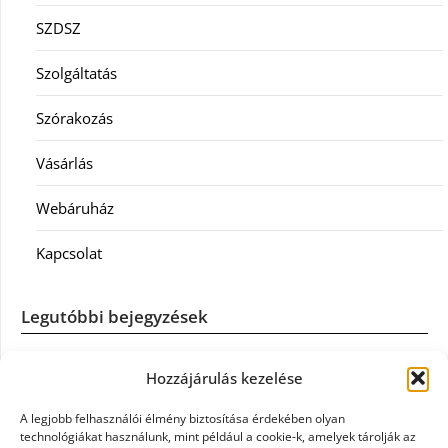
SZDSZ
Szolgáltatás
Szórakozás
Vásárlás
Webáruház
Kapcsolat
Legutóbbi bejegyzések
Casco szélvédőcsere: mikor éri meg a biztosítást igénybe
Hozzájárulás kezelése
venni?
A legjobb felhasználói élmény biztosítása érdekében olyan
Könyvelés: mikor érdemes könyvelőt váltani?
technológiákat használunk, mint például a cookie-k, amelyek tárolják az