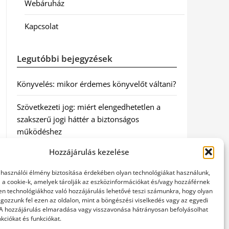
Webáruház
Kapcsolat
Legutóbbi bejegyzések
Könyvelés: mikor érdemes könyvelőt váltani?
Szövetkezeti jog: miért elengedhetetlen a
szakszerű jogi háttér a biztonságos
működéshez
Hozzájárulás kezelése
Munkajogi ügyvéd: miért nem érdemes várni
a jogi segítséggel
elhasználói élmény biztosítása érdekében olyan technológiákat használunk,
l a cookie-k, amelyek tárolják az eszközinformációkat és/vagy hozzáférnek
Tüll anyag: elegancia és sokoldalúság a
en technológiákhoz való hozzájárulás lehetővé teszi számunkra, hogy olyan
gozzunk fel ezen az oldalon, mint a böngészési viselkedés vagy az egyedi
Szakatex kínálatában
 A hozzájárulás elmaradása vagy visszavonása hátrányosan befolyásolhat
kciókat és funkciókat.
Legjobb ingatlan ügyvéd Budapesten: Újváry