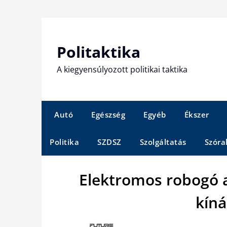
Skip
to
content
Politaktika
A kiegyensúlyozott politikai taktika
Autó
Egészség
Egyéb
Ékszer
Politika
SZDSZ
Szolgáltatás
Szóra
Elektromos robogó 
kín