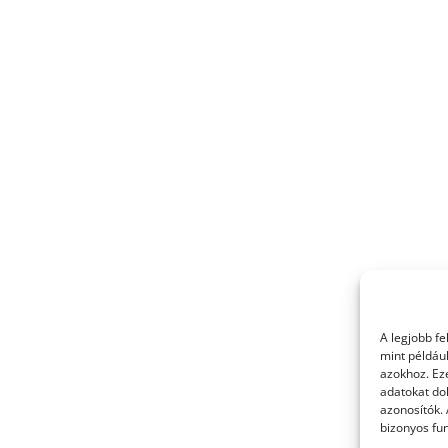
A legjobb f
mint példáu
azokhoz. Ez
adatokat dol
azonosítók.
bizonyos fun