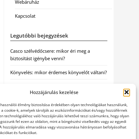
Webáruház
Kapcsolat
Legutóbbi bejegyzések
Casco szélvédőcsere: mikor éri meg a
biztosítást igénybe venni?
Könyvelés: mikor érdemes könyvelőt váltani?
Szövetkezeti jog: miért elengedhetetlen a
Hozzájárulás kezelése
szakszerű jogi háttér a biztonságos
működéshez
elhasználói élmény biztosítása érdekében olyan technológiákat használunk,
l a cookie-k, amelyek tárolják az eszközinformációkat és/vagy hozzáférnek
Munkajogi ügyvéd: miért nem érdemes várni
en technológiákhoz való hozzájárulás lehetővé teszi számunkra, hogy olyan
gozzunk fel ezen az oldalon, mint a böngészési viselkedés vagy az egyedi
a jogi segítséggel
 A hozzájárulás elmaradása vagy visszavonása hátrányosan befolyásolhat
kciókat és funkciókat.
Tüll anyag: elegancia és sokoldalúság a