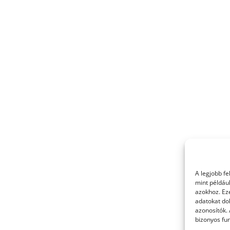
A legjobb f
mint példáu
azokhoz. Ez
adatokat dol
azonosítók.
bizonyos fun