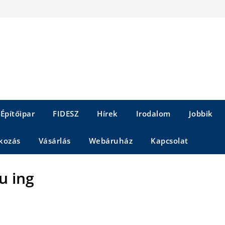
Építőipar
FIDESZ
Hírek
Irodalom
Jobbik
kozás
Vásárlás
Webáruház
Kapcsolat
iu ing