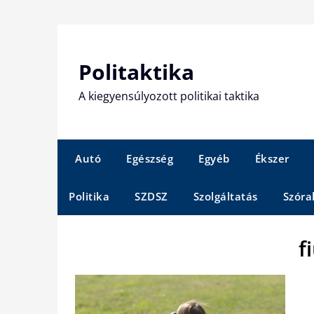
Skip
to
content
Politaktika
A kiegyensúlyozott politikai taktika
Autó
Egészség
Egyéb
Ékszer
Politika
SZDSZ
Szolgáltatás
Szóra
f