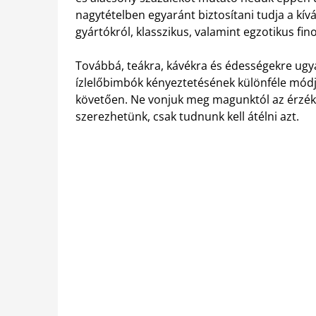
nagytételben egyaránt biztosítani tudja a kív
gyártókról, klasszikus, valamint egzotikus fi
Továbbá, teákra, kávékra és édességekre ugyan
ízlelőbimbók kényeztetésének különféle módja
követően. Ne vonjuk meg magunktól az érzéke
szerezhetünk, csak tudnunk kell átélni azt.