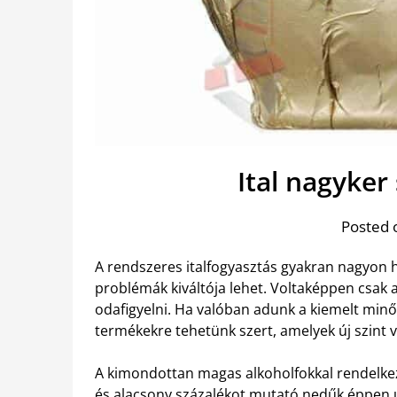
Ital nagyker 
Posted 
A rendszeres italfogyasztás gyakran nagyon
problémák kiváltója lehet. Voltaképpen csak
odafigyelni. Ha valóban adunk a kiemelt min
termékekre tehetünk szert, amelyek új szint v
A kimondottan magas alkoholfokkal rendelkez
és alacsony százalékot mutató nedűk éppen úg