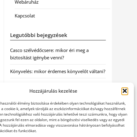
Webáruház
Kapcsolat
Legutóbbi bejegyzések
Casco szélvédőcsere: mikor éri meg a
biztosítást igénybe venni?
Könyvelés: mikor érdemes könyvelőt váltani?
Szövetkezeti jog: miért elengedhetetlen a
Hozzájárulás kezelése
szakszerű jogi háttér a biztonságos
működéshez
elhasználói élmény biztosítása érdekében olyan technológiákat használunk,
l a cookie-k, amelyek tárolják az eszközinformációkat és/vagy hozzáférnek
Munkajogi ügyvéd: miért nem érdemes várni
en technológiákhoz való hozzájárulás lehetővé teszi számunkra, hogy olyan
gozzunk fel ezen az oldalon, mint a böngészési viselkedés vagy az egyedi
a jogi segítséggel
 A hozzájárulás elmaradása vagy visszavonása hátrányosan befolyásolhat
kciókat és funkciókat.
Tüll anyag: elegancia és sokoldalúság a