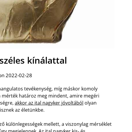
széles kínálattal
on 2022-02-28
 hangulatos tevékenység, míg máskor komoly
 a mérték határoz meg mindent, amire megéri
őségre,
akkor az ital nagyker jóvoltából
olyan
isznek az életünkbe.
ő különlegességek mellett, a viszonylag mérséklet
y megjelennek. Az ital nagyker kis- és