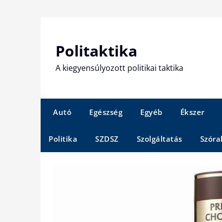
Skip
to
content
Politaktika
A kiegyensúlyozott politikai taktika
Autó
Egészség
Egyéb
Ékszer
Politika
SZDSZ
Szolgáltatás
Szóra