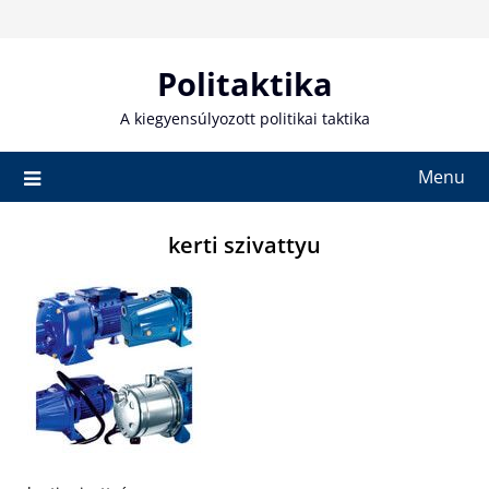
Skip
to
content
Politaktika
A kiegyensúlyozott politikai taktika
Menu
kerti szivattyu