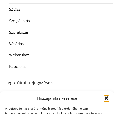
SZDSZ
Szolgáltatás
Szórakozás
Vásárlás
Webáruház
Kapcsolat
Legutóbbi bejegyzések
Casco szélvédőcsere: mikor éri meg a biztosítást igénybe
Hozzájárulás kezelése
venni?
A legjobb felhasználói élmény biztosítása érdekében olyan
Könyvelés: mikor érdemes könyvelőt váltani?
technológiákat használunk, mint például a cookie-k, amelyek tárolják az