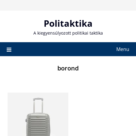
Skip
to
content
Politaktika
A kiegyensúlyozott politikai taktika
Menu
borond