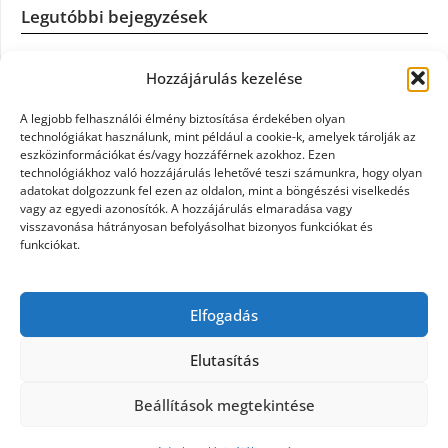
Legutóbbi bejegyzések
Casco szélvédőcsere: mikor éri meg a biztosítást igénybe
Hozzájárulás kezelése
venni?
A legjobb felhasználói élmény biztosítása érdekében olyan
Könyvelés: mikor érdemes könyvelőt váltani?
technológiákat használunk, mint például a cookie-k, amelyek tárolják az
eszközinformációkat és/vagy hozzáférnek azokhoz. Ezen
technológiákhoz való hozzájárulás lehetővé teszi számunkra, hogy olyan
Szövetkezeti jog: miért elengedhetetlen a szakszerű jogi
adatokat dolgozzunk fel ezen az oldalon, mint a böngészési viselkedés
háttér a biztonságos működéshez
vagy az egyedi azonosítók. A hozzájárulás elmaradása vagy
visszavonása hátrányosan befolyásolhat bizonyos funkciókat és
funkciókat.
Munkajogi ügyvéd: miért nem érdemes várni a jogi
segítséggel
Elfogadás
Tüll anyag: elegancia és sokoldalúság a Szakatex
kínálatában
Elutasítás
Beállítások megtekintése
©2026 Politaktika
| Design:
Newspaperly WordPress