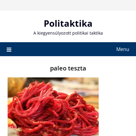
Skip
to
content
Politaktika
A kiegyensúlyozott politikai taktika
Menu
paleo teszta