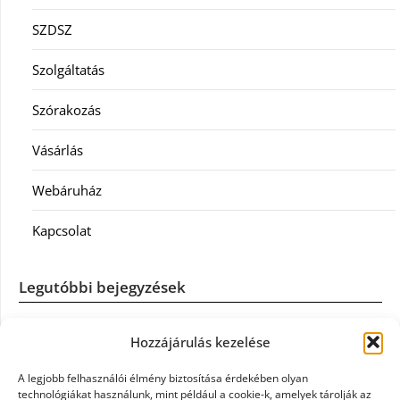
SZDSZ
Szolgáltatás
Szórakozás
Vásárlás
Webáruház
Kapcsolat
Legutóbbi bejegyzések
Casco szélvédőcsere: mikor éri meg a biztosítást igénybe
Hozzájárulás kezelése
venni?
A legjobb felhasználói élmény biztosítása érdekében olyan
Könyvelés: mikor érdemes könyvelőt váltani?
technológiákat használunk, mint például a cookie-k, amelyek tárolják az