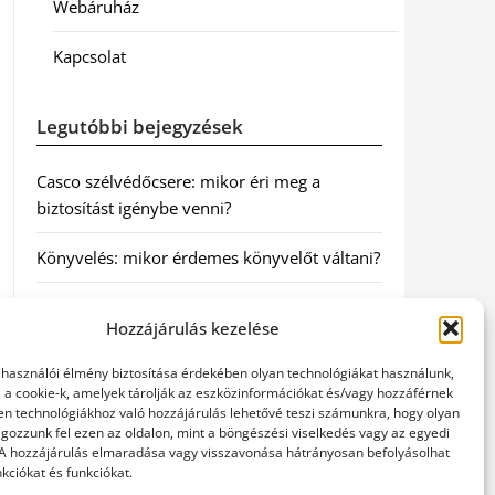
Webáruház
Kapcsolat
Legutóbbi bejegyzések
Casco szélvédőcsere: mikor éri meg a
biztosítást igénybe venni?
Könyvelés: mikor érdemes könyvelőt váltani?
Szövetkezeti jog: miért elengedhetetlen a
Hozzájárulás kezelése
szakszerű jogi háttér a biztonságos
működéshez
elhasználói élmény biztosítása érdekében olyan technológiákat használunk,
l a cookie-k, amelyek tárolják az eszközinformációkat és/vagy hozzáférnek
Munkajogi ügyvéd: miért nem érdemes várni
en technológiákhoz való hozzájárulás lehetővé teszi számunkra, hogy olyan
gozzunk fel ezen az oldalon, mint a böngészési viselkedés vagy az egyedi
a jogi segítséggel
 A hozzájárulás elmaradása vagy visszavonása hátrányosan befolyásolhat
kciókat és funkciókat.
Tüll anyag: elegancia és sokoldalúság a