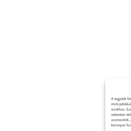
A legjobb f
mint példáu
azokhoz. Ez
adatokat dol
azonosítók.
bizonyos fun