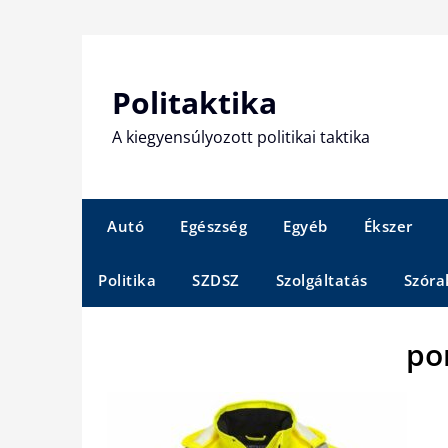
Skip
to
content
Politaktika
A kiegyensúlyozott politikai taktika
Autó
Egészség
Egyéb
Ékszer
Politika
SZDSZ
Szolgáltatás
Szóra
po